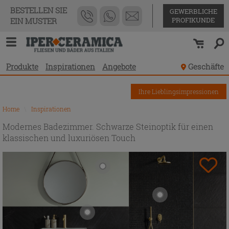
BESTELLEN SIE
GEWERBLICHE
PROFIKUNDE
EIN MUSTER
Produkte
Inspirationen
Angebote
Geschäfte
Ihre Lieblingsimpressionen
Home
\
Inspirationen
Modernes Badezimmer. Schwarze Steinoptik für einen
klassischen und luxuriösen Touch