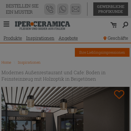
BESTELLEN SIE
GEWERBLICHE
PROFIKUNDE
EIN MUSTER
Produkte
Inspirationen
Angebote
Geschäfte
Ihre Lieblingsimpressionen
Home
\
Inspirationen
Modernes Außenrestaurant und Cafe: Boden in
Feinsteinzeug mit Holzoptik in Beigetönen