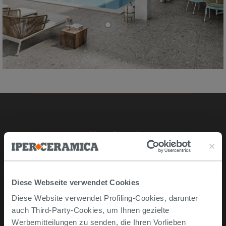
Online kaufen
Musterstücke
Bestellen Sie mit uns
Diese Webseite verwendet Cookies
Wie man online kauft
Diese Website verwendet Profiling-Cookies, darunter
Lieferzeiten und -kosten
auch Third-Party-Cookies, um Ihnen gezielte
Problemlose lieferung
Werbemitteilungen zu senden, die Ihren Vorlieben