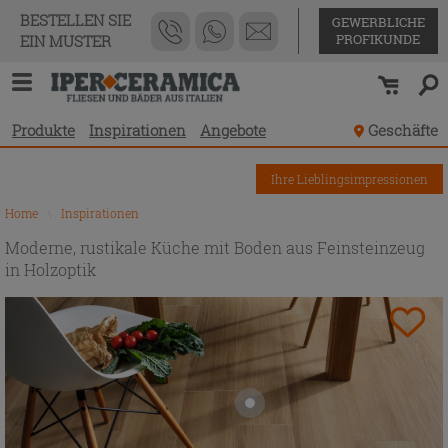
BESTELLEN SIE
GEWERBLICHE
PROFIKUNDE
EIN MUSTER
Produkte
Inspirationen
Angebote
Geschäfte
Ihre Lieblingsimpressionen
Home
\
Inspirationen
Moderne, rustikale Küche mit Boden aus Feinsteinzeug
in Holzoptik