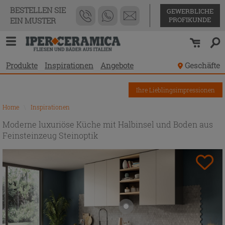
BESTELLEN SIE
GEWERBLICHE
PROFIKUNDE
EIN MUSTER
Produkte
Inspirationen
Angebote
Geschäfte
Ihre Lieblingsimpressionen
Home
\
Inspirationen
Moderne luxuriöse Küche mit Halbinsel und Boden aus
Feinsteinzeug Steinoptik