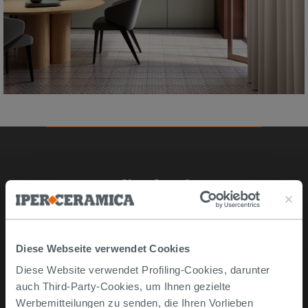
Online kaufen
Musterstücke
Bestellen Sie mit uns
Diese Webseite verwendet Cookies
Wie man online kauft
Diese Website verwendet Profiling-Cookies, darunter
Lieferzeiten und -kosten
auch Third-Party-Cookies, um Ihnen gezielte
Problemlose lieferung
Werbemitteilungen zu senden, die Ihren Vorlieben