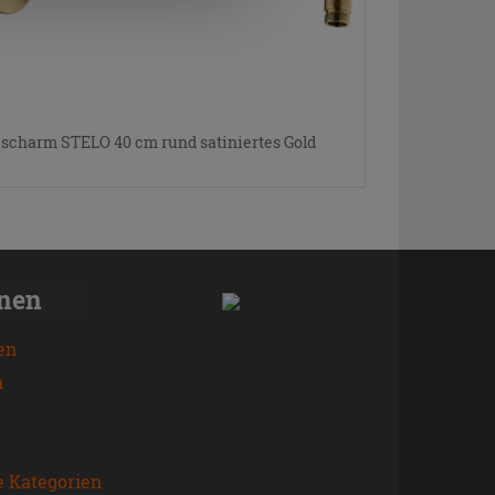
scharm STELO 40 cm rund satiniertes Gold
onen
en
n
e Kategorien