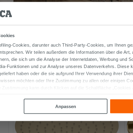
Cookies
iling-Cookies, darunter auch Third-Party-Cookies, um Ihnen ge
entsprechen. Wir teilen außerdem die Informationen über die Art,
nern, die sich um die Analyse der Internetdaten, Werbung und 
edia-Funktionen und zur Analyse unseres Datenverkehrs. Diese k
 geliefert haben oder die sie aufgrund Ihrer Verwendung ihrer Di
Weitere Produkte auf dem Foto
 wissen möchten oder Ihre Zustimmung zu allen oder einigen C
 Zustimmung kann durch Klicken auf die Schaltfläche „Cookies
altfläche "X" klicken, können Sie das Surfen erst nach der Insta
Anpassen