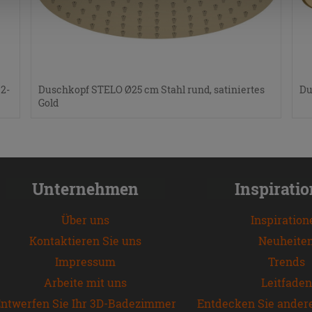
2-
Duschkopf STELO Ø25 cm Stahl rund, satiniertes
Du
Gold
Unternehmen
Inspirati
Über uns
Inspiration
Kontaktieren Sie uns
Neuheite
Impressum
Trends
Arbeite mit uns
Leitfaden
ntwerfen Sie Ihr 3D-Badezimmer
Entdecken Sie ander