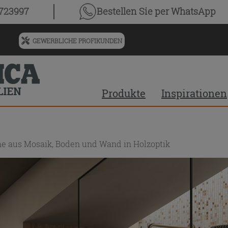
0723997
Bestellen Sie
per WhatsApp
GEWERBLICHE PROFIKUNDEN
Menü
für
vorgeschlagenen
Siteinhalt
Produkte
Inspirationen
und
Suchprotokoll
he aus Mosaik, Boden und Wand in Holzoptik