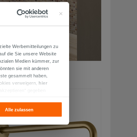
zielte Werbemitteilungen zu
 auf die Sie unsere Website
Sozialen Medien kümmer, zur
önnten sie mit anderen
enste gesammelt haben,
ookies verweigern,
hier
 akzeptieren“ gegeben
llation der technischen
Alle zulassen