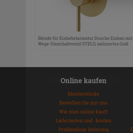
Blende für Einhebelarmatur Dusche Einbau mit 
Wege-Umschaltventil STELO, satiniertes Gold
Online kaufen
Musterstücke
Bestellen Sie mit uns
Wie man online kauft
Lieferzeiten und -kosten
Problemlose lieferung
E