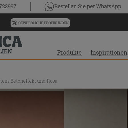
0723997
Bestellen Sie
per WhatsApp
GEWERBLICHE PROFIKUNDEN
Menü
für
vorgeschlagenen
Siteinhalt
Produkte
Inspirationen
und
Suchprotokoll
tein-Betoneffekt und Rosa