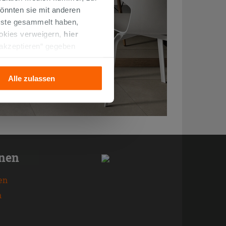
önnten sie mit anderen
enste gesammelt haben,
ookies verweigern,
hier
 akzeptieren“ gegeben
llation der technischen
Alle zulassen
onen
en
n