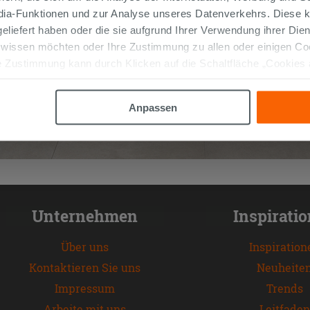
edia-Funktionen und zur Analyse unseres Datenverkehrs. Diese k
 geliefert haben oder die sie aufgrund Ihrer Verwendung ihrer Di
 wissen möchten oder Ihre Zustimmung zu allen oder einigen C
 Zustimmung kann durch Klicken auf die Schaltfläche „Cookies
altfläche "X" klicken, können Sie das Surfen erst nach der Insta
Anpassen
Unternehmen
Inspirati
Über uns
Inspiration
Kontaktieren Sie uns
Neuheite
Impressum
Trends
Arbeite mit uns
Leitfaden