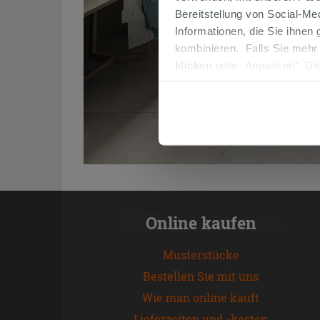
Bereitstellung von Social-M
Informationen, die Sie ihnen
kombinieren. Falls Sie mehr
klicken
oder „Anpassen“. Die
werden. Wenn Sie auf die Sch
Cookies fortsetzen.
Online kaufen
Musterstücke
Bestellen Sie mit uns
Wie man online kauft
Lieferzeiten und -kosten