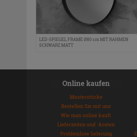
LED-SPIEGEL FRAME Ø80 cm MIT RAHMEN
SCHWARZ MATT
Online kaufen
Musterstücke
Bestellen Sie mit uns
Wie man online kauft
Lieferzeiten und -kosten
Problemlose lieferung
E