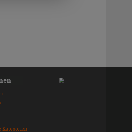
onen
en
n
e Kategorien