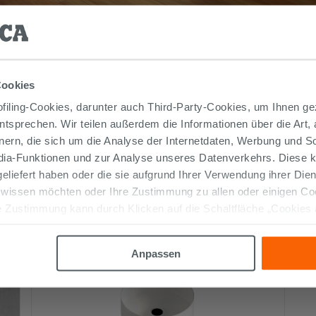
Cookies
iling-Cookies, darunter auch Third-Party-Cookies, um Ihnen ge
entsprechen. Wir teilen außerdem die Informationen über die Art,
nern, die sich um die Analyse der Internetdaten, Werbung und 
edia-Funktionen und zur Analyse unseres Datenverkehrs. Diese k
 geliefert haben oder die sie aufgrund Ihrer Verwendung ihrer Di
Weitere Produkte auf dem Foto
 wissen möchten oder Ihre Zustimmung zu allen oder einigen C
 Zustimmung kann durch Klicken auf die Schaltfläche „Cookies
altfläche "X" klicken, können Sie das Surfen erst nach der Insta
Anpassen