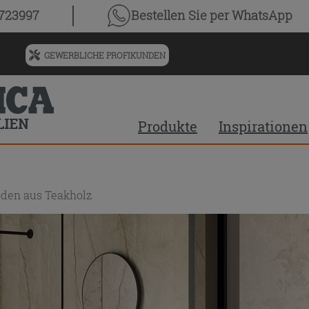
0723997
Bestellen Sie
per WhatsApp
GEWERBLICHE PROFIKUNDEN
Menü
für
vorgeschlagenen
Siteinhalt
Produkte
Inspirationen
und
Suchprotokoll
oden aus Teakholz