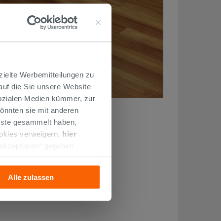
zielte Werbemitteilungen zu
 auf die Sie unsere Website
Sozialen Medien kümmer, zur
önnten sie mit anderen
enste gesammelt haben,
ookies verweigern,
hier
 akzeptieren“ gegeben
llation der technischen
Alle zulassen