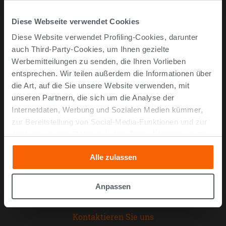
Diese Webseite verwendet Cookies
Online kaufen
Diese Website verwendet Profiling-Cookies, darunter
auch Third-Party-Cookies, um Ihnen gezielte
Werbemitteilungen zu senden, die Ihren Vorlieben
Musterstücke
entsprechen. Wir teilen außerdem die Informationen über
Bestellen Sie mit uns
die Art, auf die Sie unsere Website verwenden, mit
Wie man online kauft
unseren Partnern, die sich um die Analyse der
Lieferzeiten und -kosten
Internetdaten, Werbung und Sozialen Medien kümmer,
zur Bereitstellung von Social-Media-Funktionen und zur
Problemlose lieferung
Analyse unseres Datenverkehrs. Diese könnten sie mit
Widerrufsrecht
anderen Informationen, die Sie ihnen geliefert haben oder
FAQ häufig gestellte Fragen
Alle zulassen
die sie aufgrund Ihrer Verwendung ihrer Dienste
gesammelt haben, kombinieren. Falls Sie mehr wissen
Unternehmen
möchten oder Ihre Zustimmung zu allen oder einigen
Anpassen
Cookies verweigern,
hier klicken
oder „Anpassen“. Die
Über uns
Zustimmung kann durch Klicken auf die Schaltfläche
Kontaktieren Sie uns
„Cookies akzeptieren“ gegeben werden. Wenn Sie auf