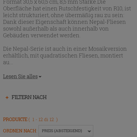
Format 30,5 x 60,5 cm, 8,5 mm Stärke.Die
Oberfläche hat einen Rutschfestigkeit von R10, ist
leicht strukturiert, ohne übermäßig rau zu sein:
Dank dieser Eigenschaft können Nepal-Fliesen
sowohl außerhalb als auch innerhalb von
Gebäuden verwendet werden.
Die Nepal-Serie ist auch in einer Mosaikversion
erhältlich, mit quadratischen Fliesen, montiert
au...
Lesen Sie alles
Drücken
FILTERN NACH
Sie
die
Eingabetaste,
PRODUKTE
( 1 - 12 di 12 )
um
das
ORDNEN NACH
:
PREIS (ABSTEIGEND)
Menü