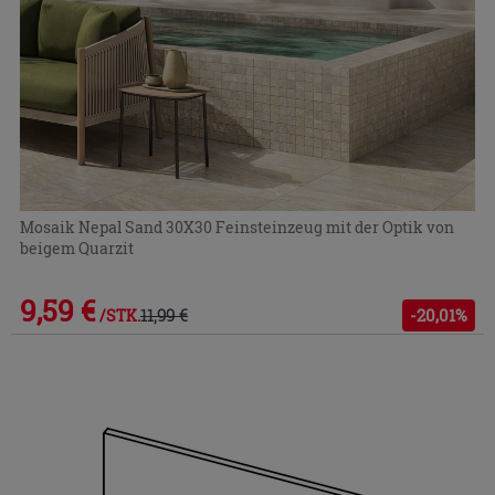
Mosaik Nepal Sand 30X30 Feinsteinzeug mit der Optik von
beigem Quarzit
9,59 €
11,99 €
-20,01%
/STK.