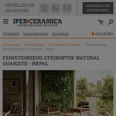
Produktverzeichnis
BESTELLEN SIE
GEWERBLICHE
PROFIKUNDE
EIN MUSTER
Produkte
Inspirationen
Angebote
Geschäfte
Home page
\
Bodenbeläge
\
Feinsteinzeug Fliesen
\
Feinsteinzeug
Steinoptik Natural Quarzite - Nepal
FEINSTEINZEUG STEINOPTIK NATURAL
QUARZITE - NEPAL