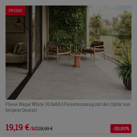
ein-
PROMO
bzw.
auszublenden.
Fliese Nepal White 30,5x60,5 Feinsteinzeug mit der Optik von
beigem Quarzit
19,19 €
23,99 €
-20,00%
/M2