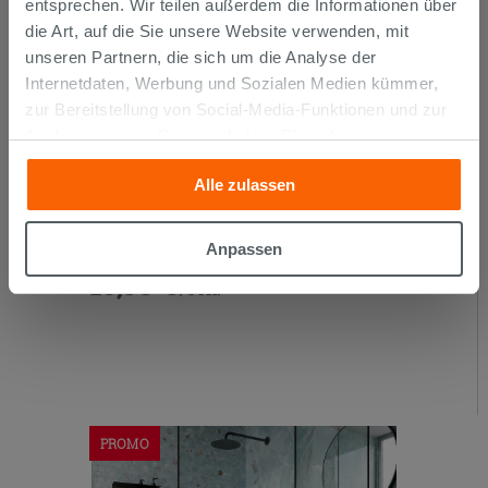
entsprechen. Wir teilen außerdem die Informationen über
die Art, auf die Sie unsere Website verwenden, mit
unseren Partnern, die sich um die Analyse der
Internetdaten, Werbung und Sozialen Medien kümmer,
zur Bereitstellung von Social-Media-Funktionen und zur
Analyse unseres Datenverkehrs. Diese könnten sie mit
anderen Informationen, die Sie ihnen geliefert haben oder
Alle zulassen
die sie aufgrund Ihrer Verwendung ihrer Dienste
Sockelleiste Waterfall Marbles 6,5x120
gesammelt haben, kombinieren. Falls Sie mehr wissen
möchten oder Ihre Zustimmung zu allen oder einigen
Anpassen
Cookies verweigern,
hier klicken
oder „Anpassen“. Die
13,99 €
/STK.
Zustimmung kann durch Klicken auf die Schaltfläche
„Cookies akzeptieren“ gegeben werden. Wenn Sie auf
die Schaltfläche "X" klicken, können Sie das Surfen erst
nach der Installation der technischen Cookies fortsetzen.
PROMO