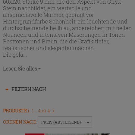
60x120, Stärke 9 mm, die den Aspekt von Onyx-
Stein nachbildet, ein wertvolle und
anspruchsvolle Marmor, geprägt vor
Hintergrundfarbe Schönheit: ein leuchtende und
durchscheinende hellblau, angereichert mit hellen
Nuancen und intensiven Maserungen in Tönen
Rosttönen und Braun, die die Grafik tiefer,
realistischer und eleganter machen.
Die gelä...
Lesen Sie alles
Drücken
FILTERN NACH
Sie
die
Eingabetaste,
PRODUKTE
( 1 - 4 di 4 )
um
das
ORDNEN NACH
:
PREIS (ABSTEIGEND)
Menü
ein-