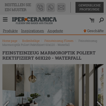
Produktverzeichnis
BESTELLEN SIE
GEWERBLICHE
PROFIKUNDE
EIN MUSTER
Produkte
Inspirationen
Angebote
Geschäfte
Home page
\
Bodenbeläge
\
Feinsteinzeug Fliesen
\
Feinsteinzeug
Marmoroptik Poliert Rektifiziert 60x120 - Waterfall
FEINSTEINZEUG MARMOROPTIK POLIERT
REKTIFIZIERT 60X120 - WATERFALL