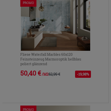
PROMO
bzw.
auszublenden.
Fliese Waterfall Marbles 60x120
Feinsteinzeug Marmoroptik hellblau
poliert glänzend
50,40 €
62,99 €
-19,98%
/M2
PROMO