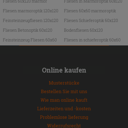
Fliesen 60x120 marmor
Fliesen in Marmoroptik 60x120
Fliesen marmoroptik 120x120
Fliesen 60x60 marmoroptik
Feinsteinzeugfliesen 120x120
Fliesen Schieferoptik 60x120
Fliesen Betonoptik 60x120
Bodenfliesen 60x120
Feinsteinzeug Fliesen 60x60
Fliesen in schieferoptik 60x60
Online kaufen
Musterstücke
Bestellen Sie mit uns
Wie man online kauft
Lieferzeiten und -kosten
Problemlose lieferung
Widerrufsrecht