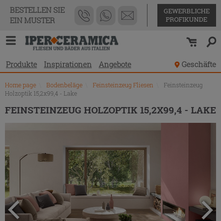
Produktverzeichnis
BESTELLEN SIE
GEWERBLICHE
PROFIKUNDE
EIN MUSTER
Produkte
Inspirationen
Angebote
Geschäfte
Home page
\
Bodenbeläge
\
Feinsteinzeug Fliesen
\
Feinsteinzeug
Holzoptik 15,2x99,4 - Lake
FEINSTEINZEUG HOLZOPTIK 15,2X99,4 - LAKE