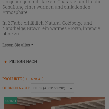
Umgebungen mit starkem Charakter und für die
Schaffung einer warmen und einladenden
Atmosphäre.
In 2 Farbe erhältlich: Natural, Goldbeige und
Naturbeige; Brown, ein warmes Brown, intensiv
ohne zu...
Lesen Sie alles
Drücken
FILTERN NACH
Sie
die
Eingabetaste,
PRODUKTE
( 1 - 4 di 4 )
um
das
ORDNEN NACH
:
PREIS (ABSTEIGEND)
Menü
ein-
OUTLET
bzw.
auszublenden.