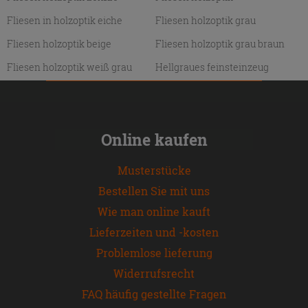
Fliesen in holzoptik eiche
Fliesen holzoptik grau
Fliesen holzoptik beige
Fliesen holzoptik grau braun
Fliesen holzoptik weiß grau
Hellgraues feinsteinzeug
Online kaufen
Musterstücke
Bestellen Sie mit uns
Wie man online kauft
Lieferzeiten und -kosten
Problemlose lieferung
Widerrufsrecht
FAQ häufig gestellte Fragen