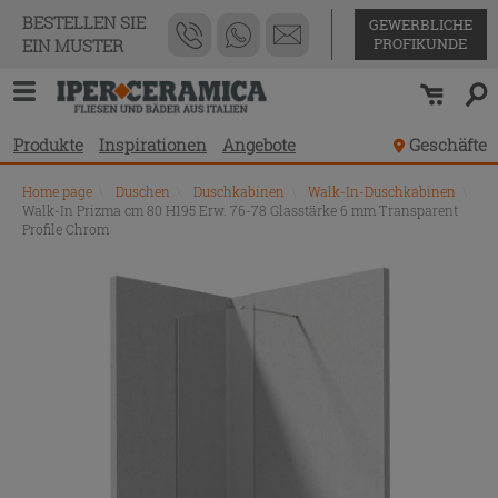
BESTELLEN SIE
GEWERBLICHE
PROFIKUNDE
EIN MUSTER
Produkte
Inspirationen
Angebote
Geschäfte
Home page
\
Duschen
\
Duschkabinen
\
Walk-In-Duschkabinen
\
Walk-In Prizma cm 80 H195 Erw. 76-78 Glasstärke 6 mm Transparent
Profile Chrom