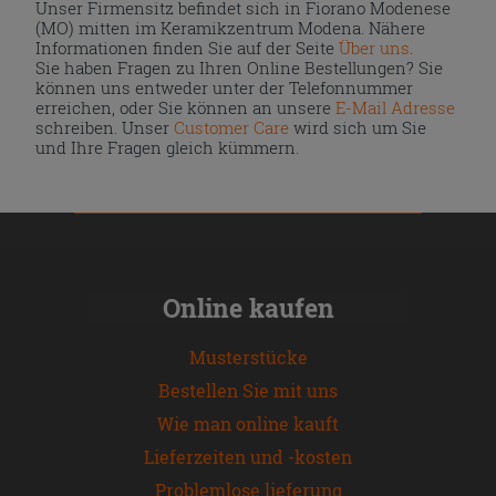
Unser Firmensitz befindet sich in Fiorano Modenese
(MO) mitten im Keramikzentrum Modena. Nähere
Informationen finden Sie auf der Seite
Über uns
.
Sie haben Fragen zu Ihren Online Bestellungen? Sie
können uns entweder unter der Telefonnummer
erreichen, oder Sie können an unsere
E-Mail Adresse
schreiben. Unser
Customer Care
wird sich um Sie
und Ihre Fragen gleich kümmern.
Online kaufen
Musterstücke
Bestellen Sie mit uns
Wie man online kauft
Lieferzeiten und -kosten
Problemlose lieferung