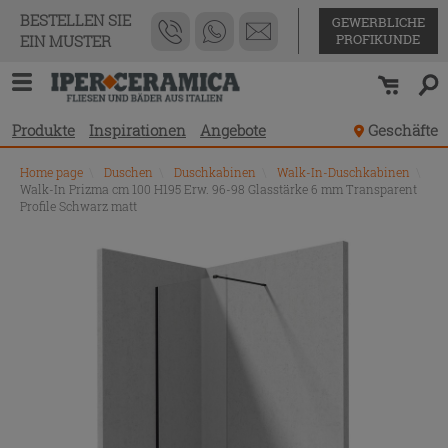
BESTELLEN SIE
GEWERBLICHE
PROFIKUNDE
EIN MUSTER
Produkte
Inspirationen
Angebote
Geschäfte
Home page
\
Duschen
\
Duschkabinen
\
Walk-In-Duschkabinen
\
Walk-In Prizma cm 100 H195 Erw. 96-98 Glasstärke 6 mm Transparent
Profile Schwarz matt