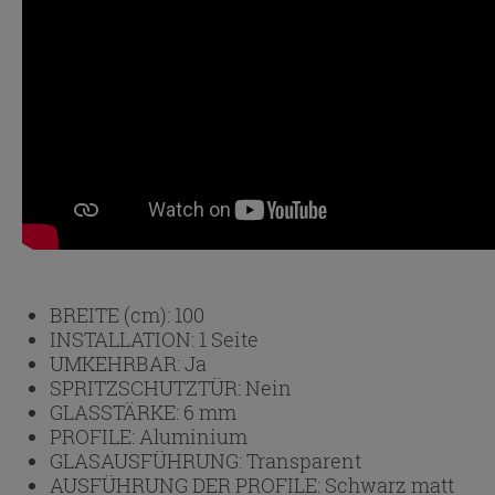
BREITE (cm):
100
INSTALLATION:
1 Seite
UMKEHRBAR:
Ja
SPRITZSCHUTZTÜR:
Nein
GLASSTÄRKE:
6 mm
PROFILE:
Aluminium
GLASAUSFÜHRUNG:
Transparent
AUSFÜHRUNG DER PROFILE:
Schwarz matt