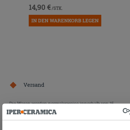
14,90 €
/STK.
IN DEN WARENKORB LEGEN
Versand
Die Waren werden normalerweise innerhalb von 15
Werktagen ab der Auftragsbestätigung zum Versand
gebracht.
Musterstücke werden normalerweise innerhalb von
Tagen geliefert.
Der Versand der online gekauften Produkte wird