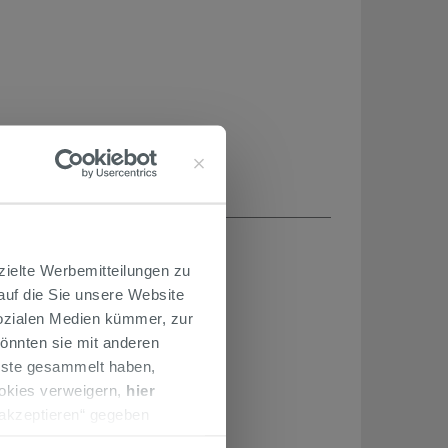
H...
zielte Werbemitteilungen zu
 auf die Sie unsere Website
Sozialen Medien kümmer, zur
önnten sie mit anderen
enste gesammelt haben,
ookies verweigern,
hier
 akzeptieren“ gegeben
llation der technischen