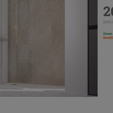
2
(INKL
Dieses
Bestel