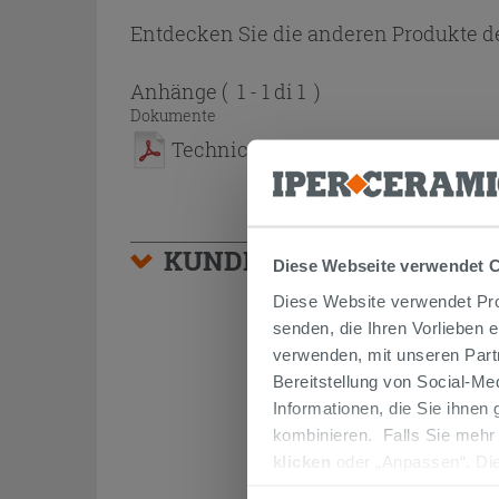
Entdecken Sie die anderen Produkte de
Anhänge
( 1 - 1 di 1 )
Dokumente
Technical Sheet
KUNDEN, DIE DIESEN AR
Diese Webseite verwendet 
Diese Website verwendet Prof
senden, die Ihren Vorlieben 
verwenden, mit unseren Part
Bereitstellung von Social-M
Informationen, die Sie ihnen
kombinieren. Falls Sie mehr
klicken
oder „Anpassen“. Die
werden. Wenn Sie auf die Sch