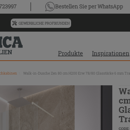
0723997
Bestellen Sie
per WhatsApp
GEWERBLICHE PROFIKUNDEN
Menü
für
vorgeschlagenen
Siteinhalt
Produkte
Inspirationen
und
Suchprotokoll
chkabinen
\
Walk-in-Dusche Zen 80 cm H200 Erw 78/80 Glasstärke 6 mm T
Wa
cm
Gl
Tr
CODE: