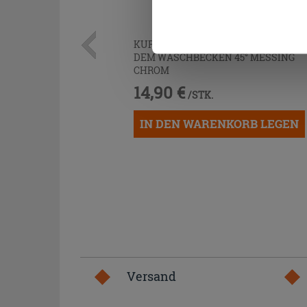
Cookies fortsetzen.
KURVENPAAR ZUR MONTAGE UNTER
DEM WASCHBECKEN 45° MESSING
CHROM
14,90 €
/STK.
IN DEN WARENKORB LEGEN
Versand