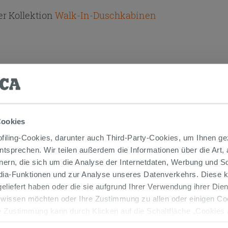
r Kollektion
Walk-In-Duschkabinen
TIKEL GEKAUFT HABEN, KAUFTEN AUC
Cookies
iling-Cookies, darunter auch Third-Party-Cookies, um Ihnen ge
entsprechen. Wir teilen außerdem die Informationen über die Art,
nern, die sich um die Analyse der Internetdaten, Werbung und 
edia-Funktionen und zur Analyse unseres Datenverkehrs. Diese k
 geliefert haben oder die sie aufgrund Ihrer Verwendung ihrer Di
 wissen möchten oder Ihre Zustimmung zu allen oder einigen C
 Zustimmung kann durch Klicken auf die Schaltfläche „Cookies
altfläche "X" klicken, können Sie das Surfen erst nach der Insta