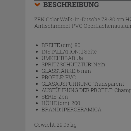
BESCHREIBUNG
ZEN Color Walk-In-Dusche 78-80 cm H20
Antischimmel-PVC Oberflächenausfü
BREITE (cm):
80
INSTALLATION:
1 Seite
UMKEHRBAR:
Ja
SPRITZSCHUTZTÜR:
Nein
GLASSTÄRKE:
6 mm
PROFILE:
PVC
GLASAUSFÜHRUNG:
Transparent
AUSFÜHRUNG DER PROFILE:
Cham
SERIE:
Zen
HÖHE (cm):
200
BRAND:
IPERCERAMICA
Gewicht: 29,06 kg