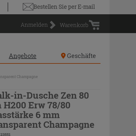
Warenkorb
Bestellen Sie
per E-mail
Anmelden
Warenkorb
Angebote
Geschäfte
ransparent Champagne
lk-in-Dusche Zen 80
 H200 Erw 78/80
asstärke 6 mm
ansparent Champagne
 23551