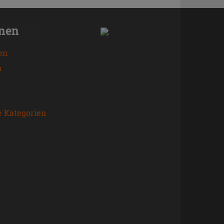
onen
en
n
e Kategorien