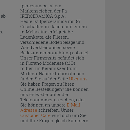
Iperceramica ist ein
Markenzeichen der Fa.
 ab
IPERCERAMICA S.p.A..
Heute ist Iperceramica mit 87
Geschäften in Italien und einem
n,
in Malta eine erfolgreiche
Ladenkette, die Fliesen,
verschiedene Bodenbeläge und
Wandverkleidungen sowie
Badezimmereinrichtung anbietet.
Unser Firmensitz befindet sich
in Fiorano Modenese (MO)
mitten im Keramikzentrum
Modena. Nähere Informationen
finden Sie auf der Seite
Über uns
.
Sie haben Fragen zu Ihren
Online Bestellungen? Sie können
uns entweder unter der
Telefonnummer erreichen, oder
Sie können an unsere
E-Mail
Adresse
schreiben. Unser
Customer Care
wird sich um Sie
und Ihre Fragen gleich kümmern.