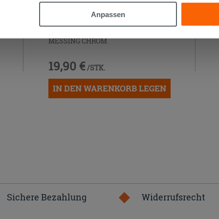
Anpassen
SIPHON FÜR BIDET 11/4 'S'-FÖRMIG
MESSING CHROM
19,90 €
/STK.
IN DEN WARENKORB LEGEN
Sichere Bezahlung
Widerrufsrecht