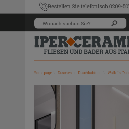
Bestellen Sie
telefonisch 0209-5
Home page
\
Duschen
\
Duschkabinen
\
Walk-In-Dus