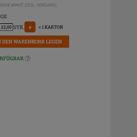
USIVE MWST. ZZGL.
VERSAND
)
GE
+
STK.
= 1 KARTON
N DEN WARENKORB LEGEN
RFÜGBAR