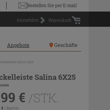
Warenkorb
Bestellen Sie
per E-mail
Anmelden
Warenkorb
Angebote
Geschäfte
Sockelleiste Salina 6X25
ckelleiste Salina 6X25
 62658
,99
€
/STK.
8
€
/ karton