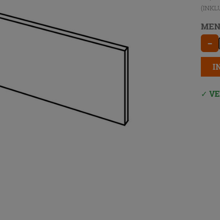
(INKL
MEN
−
I
VE