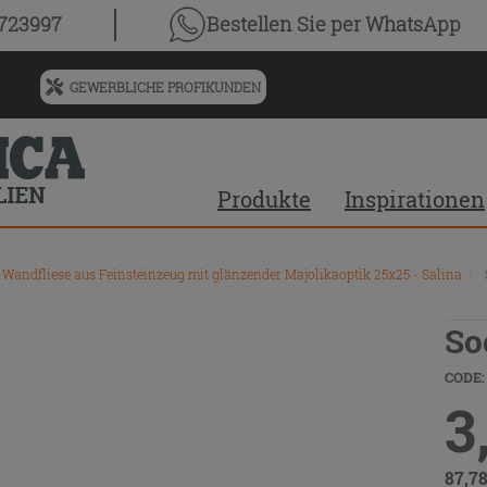
0723997
Bestellen Sie
per WhatsApp
GEWERBLICHE PROFIKUNDEN
Menü
für
vorgeschlagenen
Siteinhalt
Produkte
Inspirationen
und
Suchprotokoll
andfliese aus Feinsteinzeug mit glänzender Majolikaoptik 25x25 - Salina
\
So
CODE:
3
87,7