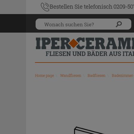
Bestellen Sie
telefonisch 0209-5
Home page
\
Wandfliesen
\
Badfliesen
\
Badezimmer-W