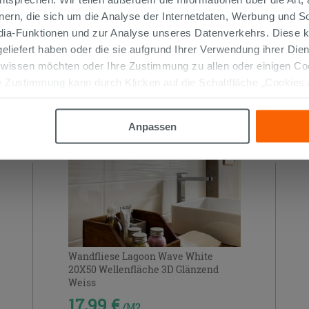
nern, die sich um die Analyse der Internetdaten, Werbung und 
edia-Funktionen und zur Analyse unseres Datenverkehrs. Diese k
 geliefert haben oder die sie aufgrund Ihrer Verwendung ihrer Di
TIKEL GEKAUFT HABEN, KAUFTEN AUC
 wissen möchten oder Ihre Zustimmung zu allen oder einigen C
 Zustimmung kann durch Klicken auf die Schaltfläche „Cookies
altfläche "X" klicken, können Sie das Surfen erst nach der Insta
Anpassen
OUTLET
Wandfliese Lagoon Wave White
20X50 Wellenfläche 3D Glänzend
Weiss
17,99 €
/M2