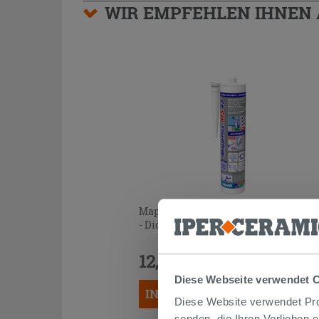
WIR EMPFEHLEN IHNEN
Mapei Mapeflex MS45 Bianco 300 ml
- Dicht- und Klebemittel
12,99 €
/STK.
Diese Webseite verwendet 
IN DEN WARENKORB LEGEN
Diese Website verwendet Prof
senden, die Ihren Vorlieben 