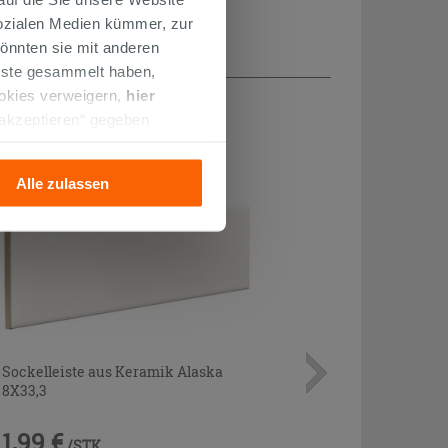
Sozialen Medien kümmer, zur
önnten sie mit anderen
enste gesammelt haben,
H...
ookies verweigern,
hier
 akzeptieren“ gegeben
llation der technischen
Alle zulassen
Sockelleiste aus Keramik Alaska
8X33,3
1,99 €
/STK.