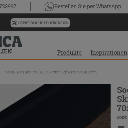
0723997
Bestellen Sie
per WhatsApp
GEWERBLICHE PROFIKUNDEN
Menü
für
vorgeschlagenen
Siteinhalt
Produkte
Inspirationen
und
Suchprotokoll
\
Sockelleiste aus PVC, GBS Skirting Schwarz 70x2400mm
So
Sk
70
CODE: