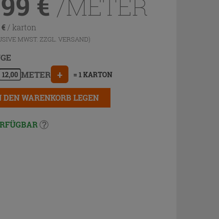
,99
€
/METER
8
€
/ karton
USIVE MWST. ZZGL.
VERSAND
)
GE
+
METER
= 1 KARTON
N DEN WARENKORB LEGEN
RFÜGBAR