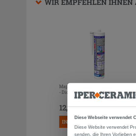
WIR EMPFEHLEN IHNEN
Mapei Mapeflex MS45 Bianco 300 ml
- Dicht- und Klebemittel
12,99 €
/STK.
Diese Webseite verwendet 
IN DEN WARENKORB LEGEN
Diese Website verwendet Prof
senden, die Ihren Vorlieben 