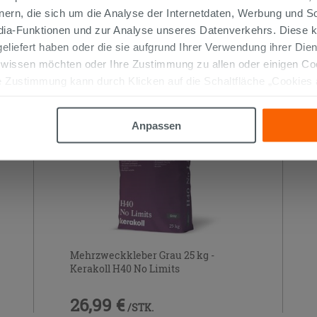
nern, die sich um die Analyse der Internetdaten, Werbung und 
edia-Funktionen und zur Analyse unseres Datenverkehrs. Diese k
 geliefert haben oder die sie aufgrund Ihrer Verwendung ihrer Di
TIKEL GEKAUFT HABEN, KAUFTEN AUC
 wissen möchten oder Ihre Zustimmung zu allen oder einigen C
 Zustimmung kann durch Klicken auf die Schaltfläche „Cookies
altfläche "X" klicken, können Sie das Surfen erst nach der Insta
Anpassen
Mehrzweckkleber Grau 25 kg -
Kerakoll H40 No Limits
26,99 €
/STK.