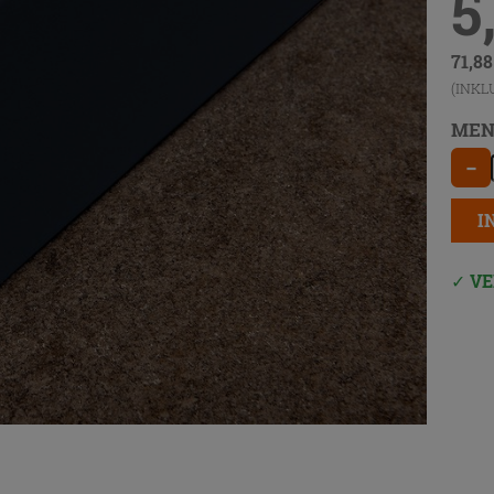
5
71,8
(INKL
MEN
−
I
VE