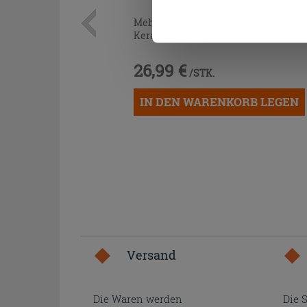
Mehrzweckkleber Weiss 25 kg -
Kerakoll H40 No Limits
26,99 €
/STK.
IN DEN WARENKORB LEGEN
Versand
Die Waren werden
Die 