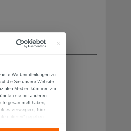
H...
zielte Werbemitteilungen zu
 auf die Sie unsere Website
PROMO
Sozialen Medien kümmer, zur
önnten sie mit anderen
enste gesammelt haben,
ookies verweigern,
hier
 akzeptieren“ gegeben
llation der technischen