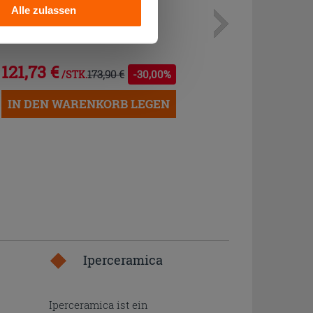
Alle zulassen
Wc Unterputzspülkasten Grohe
121,73 €
173,90 €
-30,00%
/STK.
IN DEN WARENKORB LEGEN
Iperceramica
Iperceramica ist ein