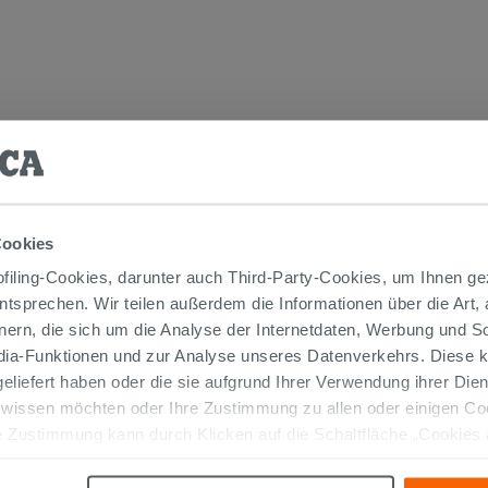
TIKEL GEKAUFT HABEN, KAUFTEN AUC
Cookies
iling-Cookies, darunter auch Third-Party-Cookies, um Ihnen ge
entsprechen. Wir teilen außerdem die Informationen über die Art,
nern, die sich um die Analyse der Internetdaten, Werbung und 
edia-Funktionen und zur Analyse unseres Datenverkehrs. Diese k
 geliefert haben oder die sie aufgrund Ihrer Verwendung ihrer Di
 wissen möchten oder Ihre Zustimmung zu allen oder einigen C
 Zustimmung kann durch Klicken auf die Schaltfläche „Cookies
altfläche "X" klicken, können Sie das Surfen erst nach der Insta