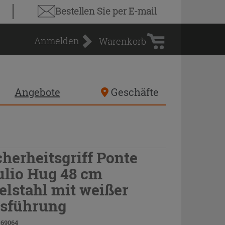
Warenkorb
Bestellen Sie
per E-mail
Anmelden
Warenkorb
Angebote
Geschäfte
cherheitsgriff Ponte
ulio Hug 48 cm
elstahl mit weißer
sführung
 69064