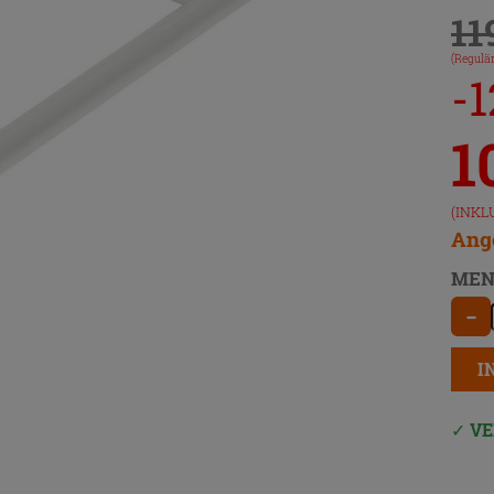
11
(Regulär
-
1
(INKL
Ange
MEN
−
I
VE