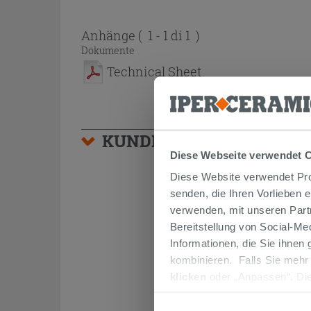
Anhänge
( 1 - 1 di 1 )
Dokumente
Technical Sheet
KUNDEN, DIE DIESEN AR
Diese Webseite verwendet 
Diese Website verwendet Prof
senden, die Ihren Vorlieben 
verwenden, mit unseren Part
Bereitstellung von Social-M
Informationen, die Sie ihnen
kombinieren. Falls Sie mehr
klicken
oder „Anpassen“. Die
werden. Wenn Sie auf die Sch
Cookies fortsetzen.