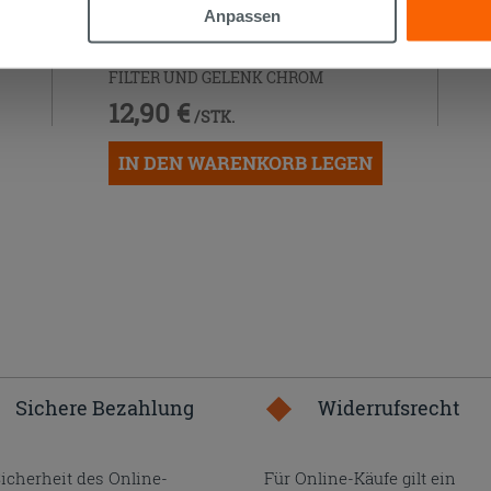
Anpassen
WASSERHAHN ZUR MONTAGE
UNTER DEM WASCHBECKEN MIT
FILTER UND GELENK CHROM
12,90 €
/STK.
IN DEN WARENKORB LEGEN
Sichere Bezahlung
Widerrufsrecht
Sicherheit des Online-
Für Online-Käufe gilt ein