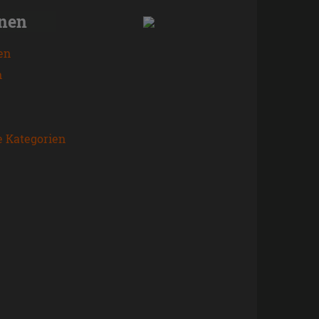
onen
en
n
e Kategorien