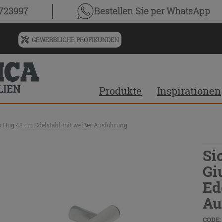
0723997
Bestellen Sie
per WhatsApp
GEWERBLICHE PROFIKUNDEN
Menü
für
vorgeschlagenen
Siteinhalt
Produkte
Inspirationen
und
Suchprotokoll
lio Hug 48 cm Edelstahl mit weißer Ausführung
Si
Gi
Ed
Au
CODE: