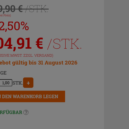
9,90 €
/STK.
er Preis)
12,50%
04,91
€
/STK.
USIVE MWST. ZZGL.
VERSAND
)
bot gültig bis 31 August 2026
GE
+
STK.
N DEN WARENKORB LEGEN
RFÜGBAR