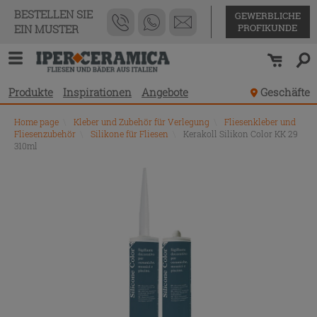
BESTELLEN SIE
GEWERBLICHE
PROFIKUNDE
EIN MUSTER
Produkte
Inspirationen
Angebote
Geschäfte
Home page
\
Kleber und Zubehör für Verlegung
\
Fliesenkleber und
Fliesenzubehör
\
Silikone für Fliesen
\
Kerakoll Silikon Color KK 29
310ml