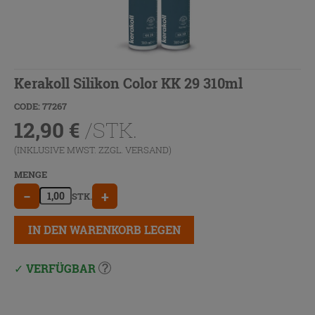
Kerakoll Silikon Color KK 29 310ml
CODE: 77267
12,90
€
/STK.
(INKLUSIVE MWST. ZZGL.
VERSAND
)
MENGE
−
+
STK.
IN DEN WARENKORB LEGEN
VERFÜGBAR