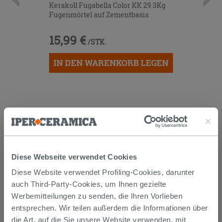
Kerakoll Fugabella Color KK 29 3Kg
Fugenmörtel auf Zementbasis
15,99 €
/STK.
IN DEN WARENKORB LEGEN
Diese Webseite verwendet Cookies
Diese Website verwendet Profiling-Cookies, darunter
Versand
auch Third-Party-Cookies, um Ihnen gezielte
Werbemitteilungen zu senden, die Ihren Vorlieben
entsprechen. Wir teilen außerdem die Informationen über
Die Waren werden normalerweise innerhalb von 15
die Art, auf die Sie unsere Website verwenden, mit
Werktagen ab der Auftragsbestätigung zum Versand