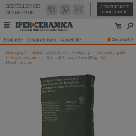
BESTELLEN SIE
GEWERBLICHE
PROFIKUNDE
EIN MUSTER
Produkte
Inspirationen
Angebote
Geschäfte
Home page
\
Kleber und Zubehör für Verlegung
\
Vorbereitung des
Verlegeuntergrunds
\
Kerakoll Planogel Rheo 25 kg - Gel-
Nivelliermasse