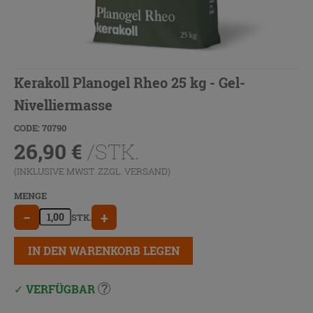
Kerakoll Planogel Rheo 25 kg - Gel-
Nivelliermasse
CODE: 70790
26,90
€
/STK.
(INKLUSIVE MWST. ZZGL.
VERSAND
)
MENGE
−
+
STK.
IN DEN WARENKORB LEGEN
VERFÜGBAR