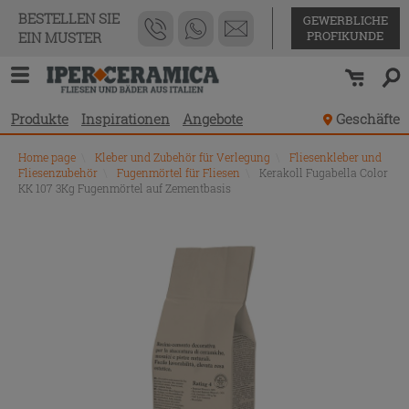
BESTELLEN SIE
GEWERBLICHE
PROFIKUNDE
EIN MUSTER
Produkte
Inspirationen
Angebote
Geschäfte
Home page
\
Kleber und Zubehör für Verlegung
\
Fliesenkleber und
Fliesenzubehör
\
Fugenmörtel für Fliesen
\
Kerakoll Fugabella Color
KK 107 3Kg Fugenmörtel auf Zementbasis