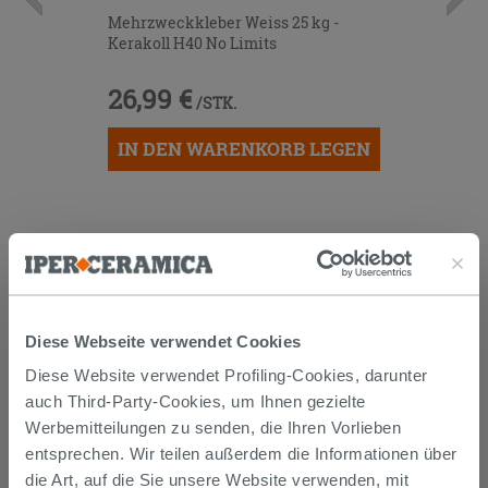
Mehrzweckkleber Weiss 25 kg -
Kerakoll H40 No Limits
26,99 €
/STK.
IN DEN WARENKORB LEGEN
Diese Webseite verwendet Cookies
Diese Website verwendet Profiling-Cookies, darunter
Versand
auch Third-Party-Cookies, um Ihnen gezielte
Werbemitteilungen zu senden, die Ihren Vorlieben
entsprechen. Wir teilen außerdem die Informationen über
Die Waren werden normalerweise innerhalb von 15
Werktagen ab der Auftragsbestätigung zum Versand
die Art, auf die Sie unsere Website verwenden, mit