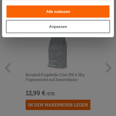
AUCH...
anderen Informationen, die Sie ihnen geliefert haben oder
Alle zulassen
die sie aufgrund Ihrer Verwendung ihrer Dienste
gesammelt haben, kombinieren. Falls Sie mehr wissen
möchten oder Ihre Zustimmung zu allen oder einigen
Anpassen
Cookies verweigern,
hier klicken
oder „Anpassen“. Die
Zustimmung kann durch Klicken auf die Schaltfläche
„Cookies akzeptieren“ gegeben werden. Wenn Sie auf
die Schaltfläche "X" klicken, können Sie das Surfen erst
nach der Installation der technischen Cookies fortsetzen.
Kerakoll Fugabella Color KK 6 3Kg
Fugenmörtel auf Zementbasis
12,99 €
/STK.
IN DEN WARENKORB LEGEN