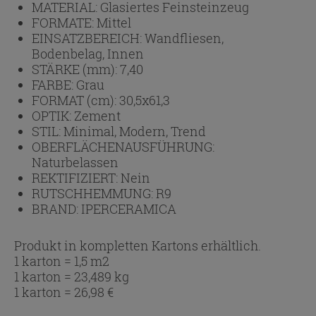
MATERIAL:
Glasiertes Feinsteinzeug
FORMATE:
Mittel
EINSATZBEREICH:
Wandfliesen,
Bodenbelag, Innen
STÄRKE (mm):
7,40
FARBE:
Grau
FORMAT (cm):
30,5x61,3
OPTIK:
Zement
STIL:
Minimal, Modern, Trend
OBERFLÄCHENAUSFÜHRUNG:
Naturbelassen
REKTIFIZIERT:
Nein
RUTSCHHEMMUNG:
R9
BRAND:
IPERCERAMICA
Produkt in kompletten Kartons erhältlich.
1 karton = 1,5 m2
1 karton = 23,489 kg
1 karton =
26,98
€