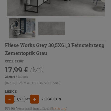
Fliese Works Grey 30,5X61,3 Feinsteinzeug
Zementoptik Grau
CODE: 22287
17,99
€
/M2
26,98
€
/ karton
(INKLUSIVE MWST. ZZGL.
VERSAND
)
MENGE
−
+
= 1 KARTON
M2
10% für Verschnitt hinzufügen(
Erklärung
)