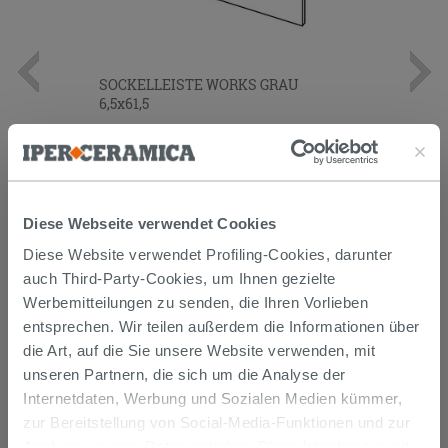
SOCKELLEISTE WORKS GRAU
6,5x61,5
4,99 €
/STK.
IN DEN WARENKORB LEGEN
Diese Webseite verwendet Cookies
Diese Website verwendet Profiling-Cookies, darunter
auch Third-Party-Cookies, um Ihnen gezielte
Werbemitteilungen zu senden, die Ihren Vorlieben
entsprechen. Wir teilen außerdem die Informationen über
die Art, auf die Sie unsere Website verwenden, mit
unseren Partnern, die sich um die Analyse der
KUNDEN, DIE DIESEN ARTIKEL
Internetdaten, Werbung und Sozialen Medien kümmer,
GEKAUFT HABEN, KAUFTEN
zur Bereitstellung von Social-Media-Funktionen und zur
Analyse unseres Datenverkehrs. Diese könnten sie mit