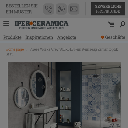
BESTELLEN SIE
GEWERBLICHE
PROFIKUNDE
EIN MUSTER
Produkte
Inspirationen
Angebote
Geschäfte
Home page
\
Fliese Works Grey 30,5X61,3 Feinsteinzeug Zementoptik
Grau