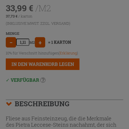
33,99
€
/M2
37,73
€
/ karton
(INKLUSIVE MWST. ZZGL.
VERSAND
)
MENGE
−
+
= 1 KARTON
M2
10% für Verschnitt hinzufügen(
Erklärung
)
IN DEN WARENKORB LEGEN
VERFÜGBAR
BESCHREIBUNG
Fliese aus Feinsteinzeug, die die Merkmale
des Pietra Leccese-Steins nachahmt, der sich