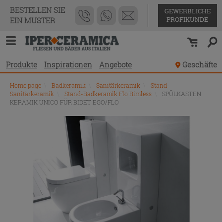
BESTELLEN SIE
GEWERBLICHE
PROFIKUNDE
EIN MUSTER
Produkte
Inspirationen
Angebote
Geschäfte
Home page
\
Badkeramik
\
Sanitärkeramik
\
Stand-
Sanitärkeramik
\
Stand-Badkeramik Flo Rimless
\
SPÜLKASTEN
KERAMIK UNICO FÜR BIDET EGO/FLO