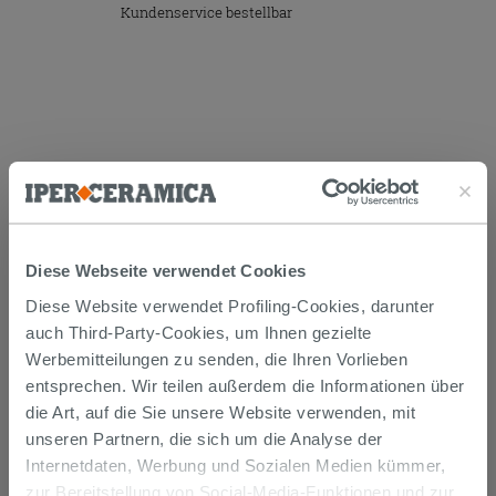
Kundenservice bestellbar
Versand
Diese Webseite verwendet Cookies
Diese Website verwendet Profiling-Cookies, darunter
Die Waren werden normalerweise innerhalb von 15
auch Third-Party-Cookies, um Ihnen gezielte
Werktagen ab der Auftragsbestätigung zum Versand
gebracht.
Werbemitteilungen zu senden, die Ihren Vorlieben
Musterstücke werden normalerweise innerhalb von
entsprechen. Wir teilen außerdem die Informationen über
Tagen geliefert.
die Art, auf die Sie unsere Website verwenden, mit
Der Versand der online gekauften Produkte wird
verfolgt und wir rufen Sie an, um das Lieferdatum zu
unseren Partnern, die sich um die Analyse der
vereinbaren. Die Lieferung erfolgt frei Bordsteinkante.
Internetdaten, Werbung und Sozialen Medien kümmer,
Nähere Informationen finden Sie im Abschnitt
zur Bereitstellung von Social-Media-Funktionen und zur
Lieferzeiten und -kosten
.