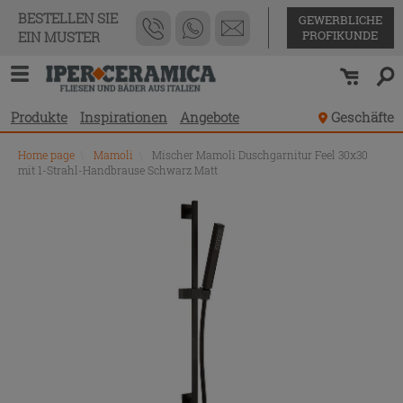
BESTELLEN SIE
GEWERBLICHE
PROFIKUNDE
EIN MUSTER
Produkte
Inspirationen
Angebote
Geschäfte
Home page
\
Mamoli
\
Mischer Mamoli Duschgarnitur Feel 30x30
mit 1-Strahl-Handbrause Schwarz Matt