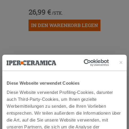
26,99 €
/STK.
IN DEN WARENKORB LEGEN
Diese Webseite verwendet Cookies
Versand
Diese Website verwendet Profiling-Cookies, darunter
auch Third-Party-Cookies, um Ihnen gezielte
Werbemitteilungen zu senden, die Ihren Vorlieben
Die Waren werden normalerweise innerhalb von 15
Werktagen ab der Auftragsbestätigung zum Versand
entsprechen. Wir teilen außerdem die Informationen über
gebracht.
die Art, auf die Sie unsere Website verwenden, mit
Musterstücke werden normalerweise innerhalb von
unseren Partnern, die sich um die Analyse der
Tagen geliefert.