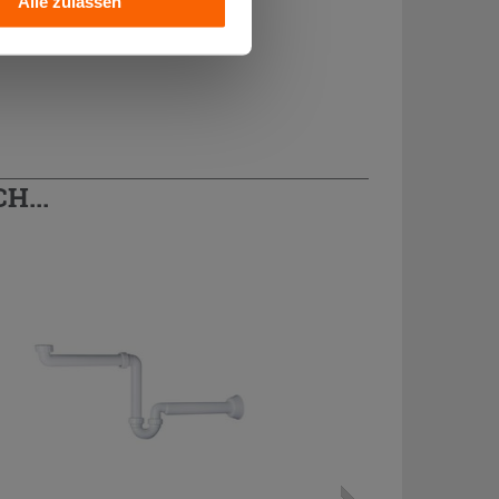
Alle zulassen
H...