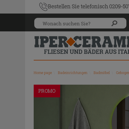
Bestellen Sie
telefonisch 0209-5
Home page
\
Badeinrichtungen
\
Badmöbel
\
Geboge
PROMO