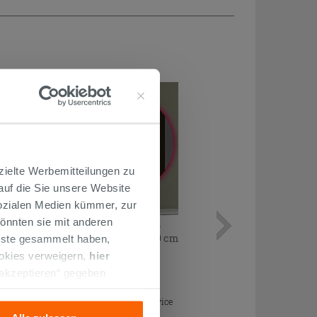
zielte Werbemitteilungen zu
 auf die Sie unsere Website
Sozialen Medien kümmer, zur
önnten sie mit anderen
Badezimmerspiegel Olas LED RGB
mit Vergrößerungsspiegel 150X80 cm
enste gesammelt haben,
ookies verweigern,
hier
666,00 €
 akzeptieren“ gegeben
/STK.
llation der technischen
Im Geschäft oder über den Kundenservice
bestellbar