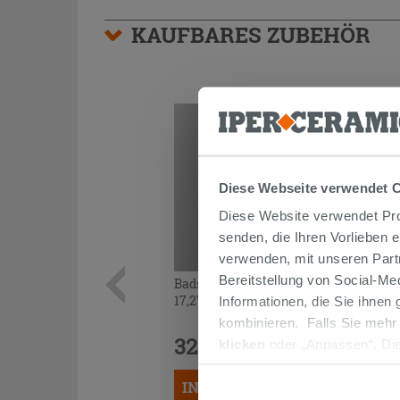
KAUFBARES ZUBEHÖR
Diese Webseite verwendet 
Diese Website verwendet Prof
senden, die Ihren Vorlieben 
verwenden, mit unseren Part
Bereitstellung von Social-M
Badspiegel Dilly LED 140H60 230V
17,2W K4
Informationen, die Sie ihnen
kombinieren. Falls Sie mehr
329,90 €
klicken
oder „Anpassen“. Die
/STK.
werden. Wenn Sie auf die Sch
IN DEN WARENKORB LEGEN
Cookies fortsetzen.