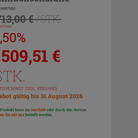
 9007582
713,00 €
/STK.
er Preis)
7,50%
.509,51
€
STK.
USIVE MWST. ZZGL.
VERSAND
)
bot gültig bis 31 August 2026
 Produkt kann im
Geschäft
oder durch den Service
len Sie mit uns
bestellt werden.