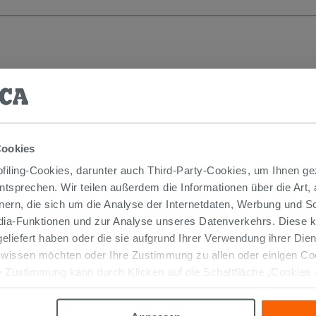
Cookies
iling-Cookies, darunter auch Third-Party-Cookies, um Ihnen ge
entsprechen. Wir teilen außerdem die Informationen über die Art,
nern, die sich um die Analyse der Internetdaten, Werbung und 
edia-Funktionen und zur Analyse unseres Datenverkehrs. Diese k
Badspiegel Dally LED 140H60 18,7W
mit Touch
 geliefert haben oder die sie aufgrund Ihrer Verwendung ihrer Di
 wissen möchten oder Ihre Zustimmung zu allen oder einigen C
352,90 €
 Zustimmung kann durch Klicken auf die Schaltfläche „Cookies
/STK.
altfläche "X" klicken, können Sie das Surfen erst nach der Insta
IN DEN WARENKORB LEGEN