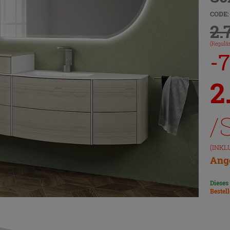
CODE:
2.
(Regulär
-
2
/
(INKL
Ange
Dieses
Bestel