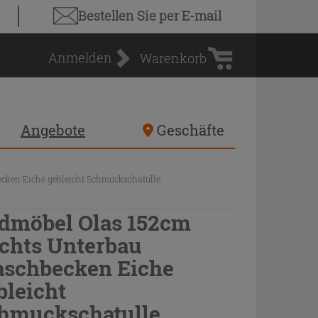
Warenkorb
Bestellen Sie
per E-mail
Anmelden
Warenkorb
Angebote
Geschäfte
cken Eiche gebleicht Schmuckschatulle
dmöbel Olas 152cm
chts Unterbau
schbecken Eiche
bleicht
hmuckschatulle