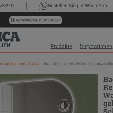
0723997
Bestellen Sie
per WhatsApp
GEWERBLICHE PROFIKUNDEN
Menü
für
vorgeschlagenen
Siteinhalt
Produkte
Inspirationen
und
Suchprotokoll
ne Badezimmermöbel OLAS
\
Badmöbel Olas 152cm Rechts Unterbau Waschbe
Ba
Re
Wa
ge
Sc