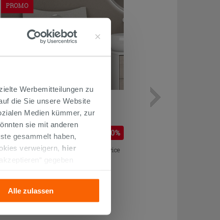
PROMO
zielte Werbemitteilungen zu
Schmuckkasten mit Schubladen
 auf die Sie unsere Website
Olas Eiche Weiß
Sozialen Medien kümmer, zur
önnten sie mit anderen
768,67 €
831,00 €
-7,50%
/STK.
enste gesammelt haben,
ookies verweigern,
hier
Im Geschäft oder über den Kundenservice
bestellbar
 akzeptieren“ gegeben
llation der technischen
Alle zulassen