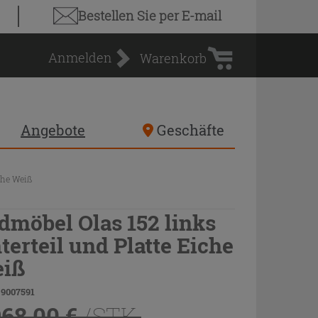
Warenkorb
Bestellen Sie
per E-mail
Anmelden
Warenkorb
Angebote
Geschäfte
che Weiß
dmöbel Olas 152 links
terteil und Platte Eiche
iß
 9007591
968,00 €
/STK.