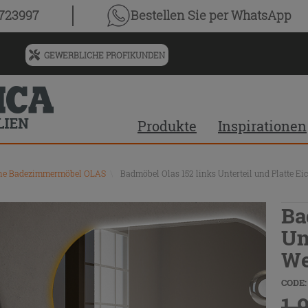
0723997
Bestellen Sie
per WhatsApp
GEWERBLICHE PROFIKUNDEN
Menü
für
vorgeschlagenen
Siteinhalt
Produkte
Inspirationen
und
Suchprotokoll
ne Badezimmermöbel OLAS
\
Badmöbel Olas 152 links Unterteil und Platte Ei
Ba
Un
We
CODE:
1.