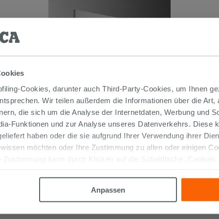
Cookies
iling-Cookies, darunter auch Third-Party-Cookies, um Ihnen ge
Badspiegel Dally LED 140H60 18,7W
entsprechen. Wir teilen außerdem die Informationen über die Art,
mit Touch
nern, die sich um die Analyse der Internetdaten, Werbung und 
edia-Funktionen und zur Analyse unseres Datenverkehrs. Diese k
352,90 €
/STK.
 geliefert haben oder die sie aufgrund Ihrer Verwendung ihrer Di
 wissen möchten oder Ihre Zustimmung zu allen oder einigen C
IN DEN WARENKORB LEGEN
 Zustimmung kann durch Klicken auf die Schaltfläche „Cookies
altfläche "X" klicken, können Sie das Surfen erst nach der Insta
Anpassen