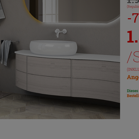
(Regulär
-
1
/
(INKL
Ange
Dieses
Bestel