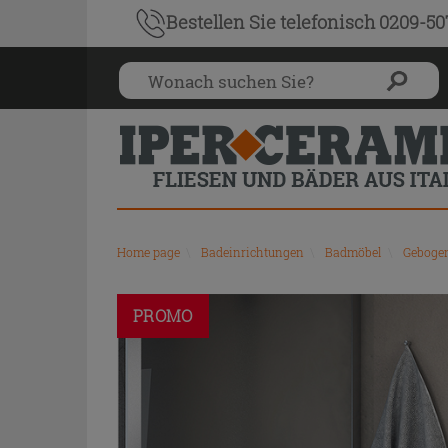
Bestellen Sie
telefonisch 0209-5
Home page
\
Badeinrichtungen
\
Badmöbel
\
Geboge
PROMO