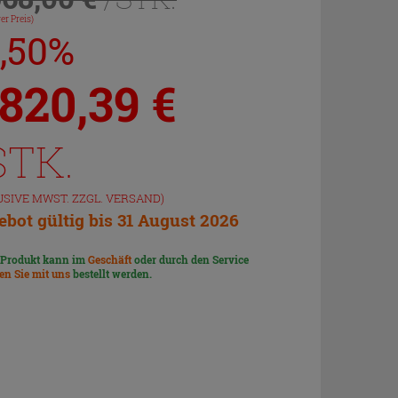
er Preis)
7,50%
.820,39
€
STK.
USIVE MWST. ZZGL.
VERSAND
)
bot gültig bis 31 August 2026
 Produkt kann im
Geschäft
oder durch den Service
len Sie mit uns
bestellt werden.