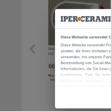
Diese Webseite verwendet 
Diese Website verwendet Prof
Badezimmerspiegel Olas LED RGB
senden, die Ihren Vorlieben 
mit Vergrößerungsspiegel 150X80 cm
verwenden, mit unseren Part
Bereitstellung von Social-M
666,00 €
/STK.
Informationen, die Sie ihnen
kombinieren. Falls Sie mehr
Im Geschäft oder über den Kundenservice
bestellbar
klicken
oder „Anpassen“. Die
werden. Wenn Sie auf die Sch
Cookies fortsetzen.