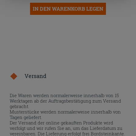
die Schaltfläche "X" klicken, können Sie das Surfen erst
IN DEN WARENKORB LEGEN
nach der Installation der technischen Cookies fortsetzen.
Versand
Die Waren werden normalerweise innerhalb von 15
Werktagen ab der Auftragsbestätigung zum Versand
gebracht.
Musterstücke werden normalerweise innerhalb von
Tagen geliefert.
Der Versand der online gekauften Produkte wird
verfolgt und wir rufen Sie an, um das Lieferdatum zu
vereinbaren. Die Lieferung erfolgt frei Bordsteinkante.