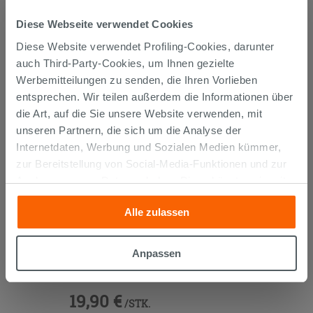
KUNDEN, DIE DIESEN ARTIKEL
Diese Webseite verwendet Cookies
GEKAUFT HABEN, KAUFTEN
Diese Website verwendet Profiling-Cookies, darunter
AUCH...
auch Third-Party-Cookies, um Ihnen gezielte
Werbemitteilungen zu senden, die Ihren Vorlieben
entsprechen. Wir teilen außerdem die Informationen über
die Art, auf die Sie unsere Website verwenden, mit
unseren Partnern, die sich um die Analyse der
Internetdaten, Werbung und Sozialen Medien kümmer,
zur Bereitstellung von Social-Media-Funktionen und zur
Analyse unseres Datenverkehrs. Diese könnten sie mit
anderen Informationen, die Sie ihnen geliefert haben oder
Alle zulassen
die sie aufgrund Ihrer Verwendung ihrer Dienste
gesammelt haben, kombinieren. Falls Sie mehr wissen
möchten oder Ihre Zustimmung zu allen oder einigen
SIPHON FÜR BIDET 11/4 'S'-FÖRMIG
Anpassen
Cookies verweigern,
hier klicken
oder „Anpassen“. Die
MESSING CHROM
Zustimmung kann durch Klicken auf die Schaltfläche
19,90 €
„Cookies akzeptieren“ gegeben werden. Wenn Sie auf
/STK.