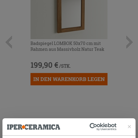
Badspiegel LOMBOK 50x70 cm mit
Rahmen aus Massivholz Natur Teak
199,90 €
/STK.
IN DEN WARENKORB LEGEN