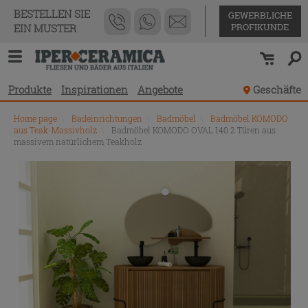
BESTELLEN SIE
GEWERBLICHE
PROFIKUNDE
EIN MUSTER
Produkte
Inspirationen
Angebote
Geschäfte
Home page
\
Badeinrichtungen
\
Badmöbel
\
Badmöbel KOMODO
aus Teak-Massivholz
\
Badmöbel KOMODO OVAL 140 2 Türen aus
massivem natürlichem Teakholz