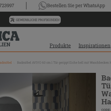
0723997
Bestellen Sie
per WhatsApp
GEWERBLICHE PROFIKUNDEN
Menü
für
vorgeschlagenen
Siteinhalt
Produkte
Inspirationen
und
Suchprotokoll
Badmöbel
\
Badmöbel AVIVO 60 cm 1 Tür gerippt Eiche hell mit Waschbecken 
Ba
Tü
Wa
Ha
CODE: