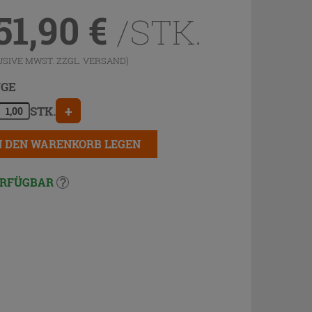
51,90
€
/STK.
USIVE MWST. ZZGL.
VERSAND
)
GE
+
STK.
N DEN WARENKORB LEGEN
RFÜGBAR