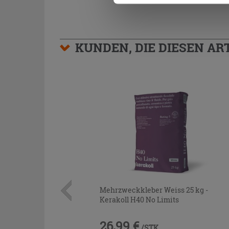
KUNDEN, DIE DIESEN AR
Mehrzweckkleber Weiss 25 kg -
Kerakoll H40 No Limits
26,99 €
/STK.