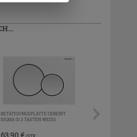
H...
BETÄTIGUNGSPLATTE GEBERIT
SIGMA 01 2 TASTEN WEISS
63,90 €
/STK.