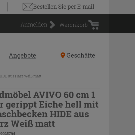
Warenkorb
Bestellen Sie
per E-mail
Anmelden
Warenkorb
Angebote
Geschäfte
HIDE aus Harz Weiß matt
dmöbel AVIVO 60 cm 1
r gerippt Eiche hell mit
schbecken HIDE aus
rz Weiß matt
 9025794