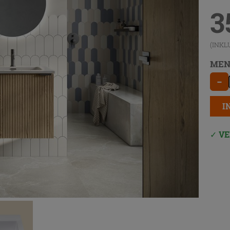
3
(INKL
MEN
−
I
VE