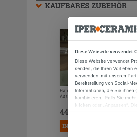
KAUFBARES ZUBEHÖR
Diese Webseite verwendet 
Diese Website verwendet Prof
senden, die Ihren Vorlieben 
verwenden, mit unseren Part
Bereitstellung von Social-M
Hängeschrank AVIVO gerippte
Informationen, die Sie ihnen
Ausführung hell Eiche
kombinieren. Falls Sie mehr
klicken
oder „Anpassen“. Die
449,90 €
werden. Wenn Sie auf die Sch
/STK.
Cookies fortsetzen.
IN DEN WARENKORB LEGEN