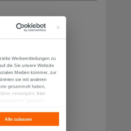
zielte Werbemitteilungen zu
 auf die Sie unsere Website
Sozialen Medien kümmer, zur
önnten sie mit anderen
enste gesammelt haben,
ookies verweigern,
hier
 akzeptieren“ gegeben
llation der technischen
Alle zulassen