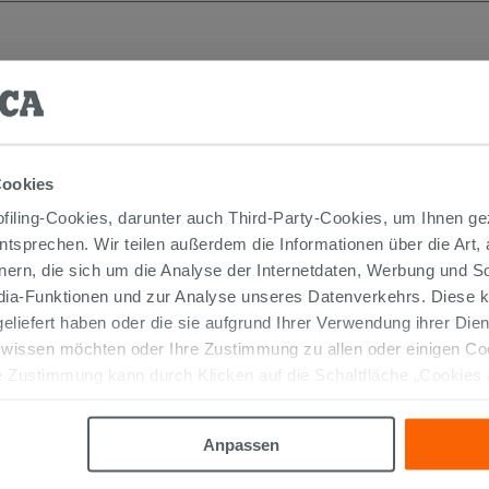
Cookies
iling-Cookies, darunter auch Third-Party-Cookies, um Ihnen ge
entsprechen. Wir teilen außerdem die Informationen über die Art,
nern, die sich um die Analyse der Internetdaten, Werbung und 
edia-Funktionen und zur Analyse unseres Datenverkehrs. Diese k
 geliefert haben oder die sie aufgrund Ihrer Verwendung ihrer Di
 wissen möchten oder Ihre Zustimmung zu allen oder einigen C
 Zustimmung kann durch Klicken auf die Schaltfläche „Cookies
altfläche "X" klicken, können Sie das Surfen erst nach der Insta
Anpassen