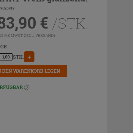
 9025817
83,90
€
/STK.
USIVE MWST. ZZGL.
VERSAND
)
GE
+
STK.
N DEN WARENKORB LEGEN
RFÜGBAR