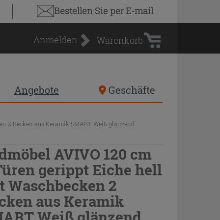
Warenkorb
Bestellen Sie
per E-mail
Anmelden
Warenkorb
Angebote
Geschäfte
ken 2 Becken aus Keramik SMART Weiß glänzend.
dmöbel AVIVO 120 cm
Türen gerippt Eiche hell
t Waschbecken 2
cken aus Keramik
ART Weiß glänzend.