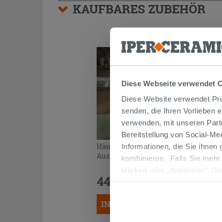
KAUFBARES ZUBEHÖR
Diese Webseite verwendet 
Diese Website verwendet Prof
senden, die Ihren Vorlieben 
verwenden, mit unseren Part
Bereitstellung von Social-M
Hängeschrank AVIVO gerippte
Informationen, die Sie ihnen
Ausführung hell Eiche
kombinieren. Falls Sie mehr
klicken
oder „Anpassen“. Die
449,90 €
werden. Wenn Sie auf die Sch
/STK.
Cookies fortsetzen.
IN DEN WARENKORB LEGEN