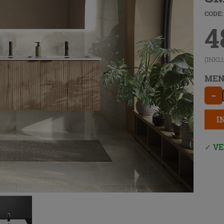
CODE:
4
(INKL
MEN
−
I
VE