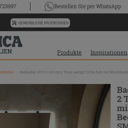
0723997
Bestellen Sie
per WhatsApp
GEWERBLICHE PROFIKUNDEN
Menü
für
vorgeschlagenen
Siteinhalt
Produkte
Inspirationen
und
Suchprotokoll
Badmöbel
\
Badmöbel AVIVO 120 cm 2 Türen gerippt Eiche hell mit Waschbec
Ba
2 
mi
Be
SM