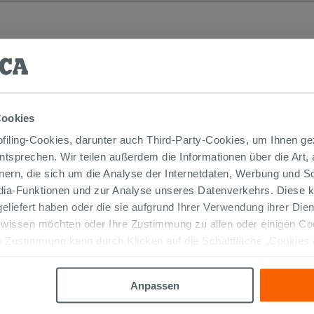
Cookies
iling-Cookies, darunter auch Third-Party-Cookies, um Ihnen ge
entsprechen. Wir teilen außerdem die Informationen über die Art,
nern, die sich um die Analyse der Internetdaten, Werbung und 
edia-Funktionen und zur Analyse unseres Datenverkehrs. Diese k
 geliefert haben oder die sie aufgrund Ihrer Verwendung ihrer Di
 wissen möchten oder Ihre Zustimmung zu allen oder einigen C
 Zustimmung kann durch Klicken auf die Schaltfläche „Cookies
altfläche "X" klicken, können Sie das Surfen erst nach der Insta
Anpassen