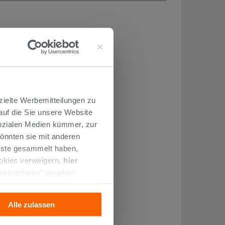
zielte Werbemitteilungen zu
 auf die Sie unsere Website
Sozialen Medien kümmer, zur
önnten sie mit anderen
enste gesammelt haben,
ookies verweigern,
hier
 akzeptieren“ gegeben
llation der technischen
Alle zulassen