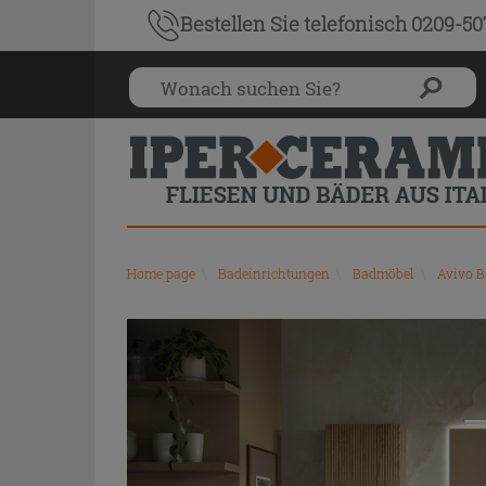
Bestellen Sie
telefonisch 0209-5
Home page
\
Badeinrichtungen
\
Badmöbel
\
Avivo 