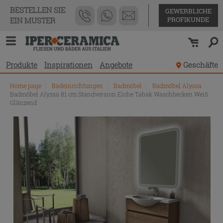
BESTELLEN SIE
GEWERBLICHE
PROFIKUNDE
EIN MUSTER
Produkte
Inspirationen
Angebote
Geschäfte
Home page
\
Badeinrichtungen
\
Badmöbel
\
Badmöbel Alyssa
\
Badmöbel Alyssa 81 cm Standversion Eiche Tabak Waschbecken Weiß
Glänzend