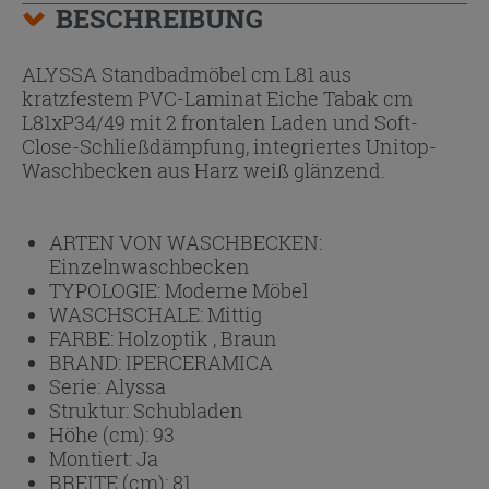
BESCHREIBUNG
ALYSSA Standbadmöbel cm L81 aus
kratzfestem PVC-Laminat Eiche Tabak cm
L81xP34/49 mit 2 frontalen Laden und Soft-
Close-Schließdämpfung, integriertes Unitop-
Waschbecken aus Harz weiß glänzend.
ARTEN VON WASCHBECKEN:
Einzelnwaschbecken
TYPOLOGIE:
Moderne Möbel
WASCHSCHALE:
Mittig
FARBE:
Holzoptik , Braun
BRAND:
IPERCERAMICA
Serie:
Alyssa
Struktur:
Schubladen
Höhe (cm):
93
Montiert:
Ja
BREITE (cm):
81