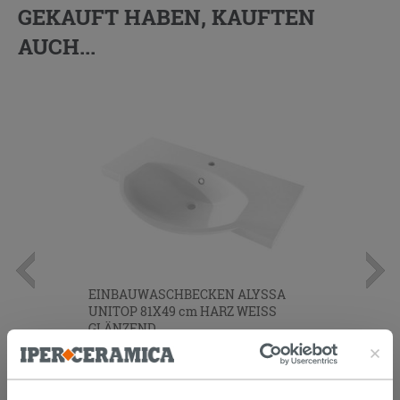
GEKAUFT HABEN, KAUFTEN
AUCH...
EINBAUWASCHBECKEN ALYSSA
UNITOP 81X49 cm HARZ WEISS
GLÄNZEND
237,00 €
/STK.
Im Geschäft oder über den