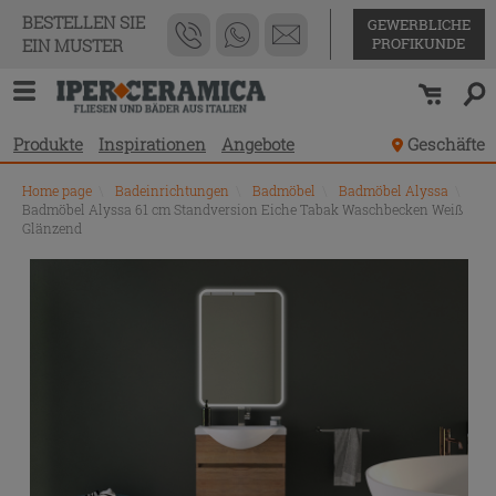
BESTELLEN SIE
GEWERBLICHE
PROFIKUNDE
EIN MUSTER
Produkte
Inspirationen
Angebote
Geschäfte
Home page
\
Badeinrichtungen
\
Badmöbel
\
Badmöbel Alyssa
\
Badmöbel Alyssa 61 cm Standversion Eiche Tabak Waschbecken Weiß
Glänzend