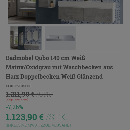
Badmöbel Qubo 140 cm Weiß
Matrix/Oxidgrau mit Waschbecken aus
Harz Doppelbecken Weiß Glänzend
CODE: 9015680
1.211,90 €
/STK.
(Regulärer Preis)
-7,26%
1.123,90
€
/STK.
(INKLUSIVE MWST. ZZGL.
VERSAND
)