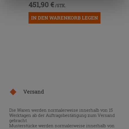
451,90 €
„Cookies akzeptieren“ gegeben werden. Wenn Sie auf
/STK.
die Schaltfläche "X" klicken, können Sie das Surfen erst
IN DEN WARENKORB LEGEN
nach der Installation der technischen Cookies fortsetzen.
Versand
Die Waren werden normalerweise innerhalb von 15
Werktagen ab der Auftragsbestätigung zum Versand
gebracht.
Musterstücke werden normalerweise innerhalb von