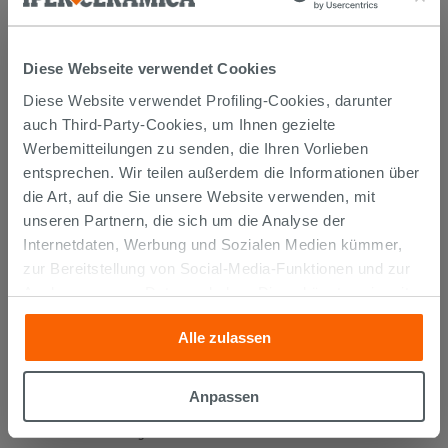
KUNDEN, DIE DIESEN ARTIKEL
Diese Webseite verwendet Cookies
GEKAUFT HABEN, KAUFTEN
Diese Website verwendet Profiling-Cookies, darunter
AUCH...
auch Third-Party-Cookies, um Ihnen gezielte
Werbemitteilungen zu senden, die Ihren Vorlieben
entsprechen. Wir teilen außerdem die Informationen über
die Art, auf die Sie unsere Website verwenden, mit
unseren Partnern, die sich um die Analyse der
Internetdaten, Werbung und Sozialen Medien kümmer,
zur Bereitstellung von Social-Media-Funktionen und zur
Analyse unseres Datenverkehrs. Diese könnten sie mit
anderen Informationen, die Sie ihnen geliefert haben oder
Alle zulassen
die sie aufgrund Ihrer Verwendung ihrer Dienste
gesammelt haben, kombinieren. Falls Sie mehr wissen
möchten oder Ihre Zustimmung zu allen oder einigen
Waschbecken Unitop QUADRO mit
Anpassen
Doppelbecken cm 140x48 aus Harz
Cookies verweigern,
hier klicken
oder „Anpassen“. Die
Weiß glänzend
Zustimmung kann durch Klicken auf die Schaltfläche