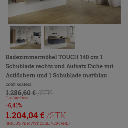
Badezimmermöbel TOUCH 140 cm 1
Schublade rechts und Aufsatz Eiche mit
Astlöchern und 1 Schublade mattblau
CODE: 9024993
1.286,60 €
/STK.
(Regulärer Preis)
-6,41%
1.204,04
€
/STK.
(INKLUSIVE MWST. ZZGL.
VERSAND
)