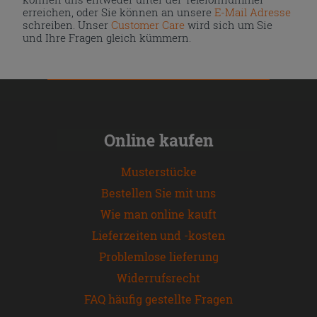
erreichen, oder Sie können an unsere
E-Mail Adresse
schreiben. Unser
Customer Care
wird sich um Sie
und Ihre Fragen gleich kümmern.
Online kaufen
Musterstücke
Bestellen Sie mit uns
Wie man online kauft
Lieferzeiten und -kosten
Problemlose lieferung
Widerrufsrecht
FAQ häufig gestellte Fragen