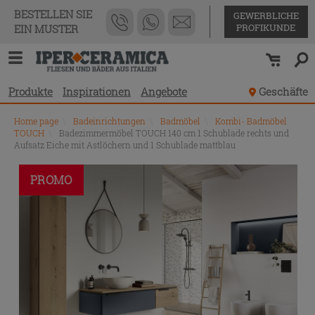
BESTELLEN SIE
GEWERBLICHE
PROFIKUNDE
EIN MUSTER
Produkte
Inspirationen
Angebote
Geschäfte
Home page
\
Badeinrichtungen
\
Badmöbel
\
Kombi- Badmöbel
TOUCH
\
Badezimmermöbel TOUCH 140 cm 1 Schublade rechts und
Aufsatz Eiche mit Astlöchern und 1 Schublade mattblau
PROMO