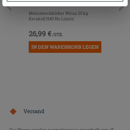
Zustimmung kann durch Klicken auf die Schaltfläche
Mehrzweckkleber Weiss 25 kg -
„Cookies akzeptieren“ gegeben werden. Wenn Sie auf
Kerakoll H40 No Limits
die Schaltfläche "X" klicken, können Sie das Surfen erst
nach der Installation der technischen Cookies fortsetzen.
26,99 €
/STK.
IN DEN WARENKORB LEGEN
Versand
Die Waren werden normalerweise innerhalb von 15