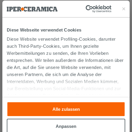
Diese Webseite verwendet Cookies
Diese Website verwendet Profiling-Cookies, darunter
KUNDEN, DIE DIESEN ARTIKEL
auch Third-Party-Cookies, um Ihnen gezielte
GEKAUFT HABEN, KAUFTEN
Werbemitteilungen zu senden, die Ihren Vorlieben
entsprechen. Wir teilen außerdem die Informationen über
AUCH...
die Art, auf die Sie unsere Website verwenden, mit
unseren Partnern, die sich um die Analyse der
Internetdaten, Werbung und Sozialen Medien kümmer,
zur Bereitstellung von Social-Media-Funktionen und zur
Analyse unseres Datenverkehrs. Diese könnten sie mit
anderen Informationen, die Sie ihnen geliefert haben oder
Alle zulassen
die sie aufgrund Ihrer Verwendung ihrer Dienste
gesammelt haben, kombinieren. Falls Sie mehr wissen
möchten oder Ihre Zustimmung zu allen oder einigen
Anpassen
Cookies verweigern,
hier klicken
oder „Anpassen“. Die