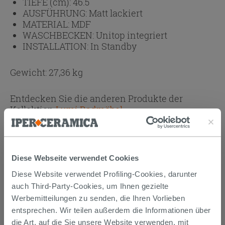
TIEFE (cm):
46.5
AUSFÜHRUNG:
Matt lackiert
MATERIAL:
MDF
WASCHBECKEN:
Unitop integriert
INSTALLATION:
In Standby
Gewicht: 27,36 kg
Entdecken Sie die anderen Produkte der
Kollektion
Lumi Badmöbel
Anhänge
( 1 - 1 di 1 )
Dokumente
Diese Webseite verwendet Cookies
Technisches Datenblatt
Diese Website verwendet Profiling-Cookies, darunter
auch Third-Party-Cookies, um Ihnen gezielte
Werbemitteilungen zu senden, die Ihren Vorlieben
KAUFBARES ZUBEHÖR
entsprechen. Wir teilen außerdem die Informationen über
die Art, auf die Sie unsere Website verwenden, mit