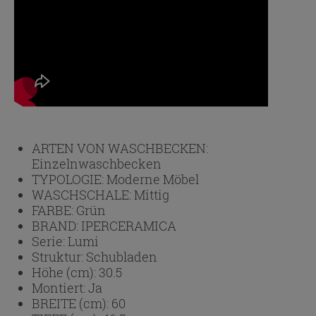
ARTEN VON WASCHBECKEN:
Einzelnwaschbecken
TYPOLOGIE:
Moderne Möbel
WASCHSCHALE:
Mittig
FARBE:
Grün
BRAND:
IPERCERAMICA
Serie:
Lumi
Struktur:
Schubladen
Höhe (cm):
30.5
Montiert:
Ja
BREITE (cm):
60