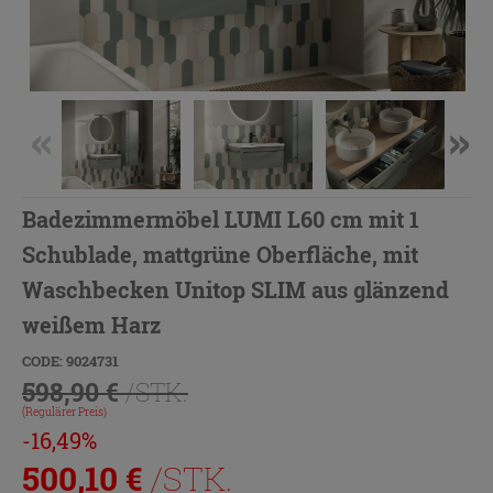
Badezimmermöbel LUMI L60 cm mit 1
Schublade, mattgrüne Oberfläche, mit
Waschbecken Unitop SLIM aus glänzend
weißem Harz
CODE: 9024731
598,90 €
/STK.
(Regulärer Preis)
-16,49%
500,10
€
/STK.