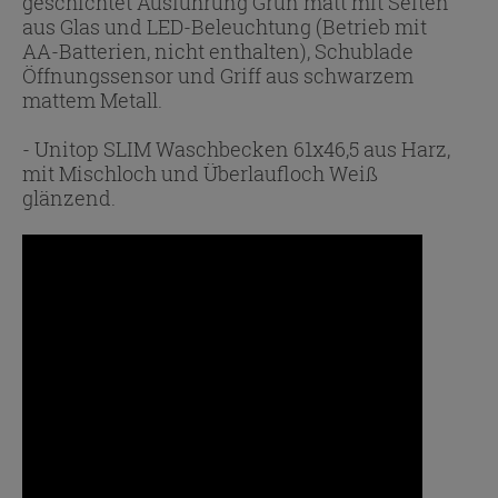
geschichtet Ausführung Grün matt mit Seiten
aus Glas und LED-Beleuchtung (Betrieb mit
AA-Batterien, nicht enthalten), Schublade
Öffnungssensor und Griff aus schwarzem
mattem Metall.
- Unitop SLIM Waschbecken 61x46,5 aus Harz,
mit Mischloch und Überlaufloch Weiß
glänzend.