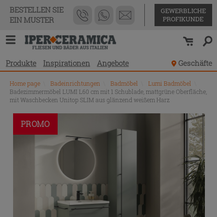
BESTELLEN SIE
GEWERBLICHE
PROFIKUNDE
EIN MUSTER
Produkte
Inspirationen
Angebote
Geschäfte
Home page
\
Badeinrichtungen
\
Badmöbel
\
Lumi Badmöbel
\
Badezimmermöbel LUMI L60 cm mit 1 Schublade, mattgrüne Oberfläche,
mit Waschbecken Unitop SLIM aus glänzend weißem Harz
PROMO