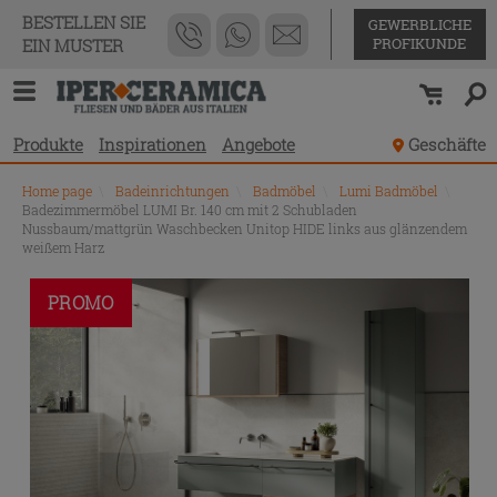
BESTELLEN SIE
GEWERBLICHE
PROFIKUNDE
EIN MUSTER
Produkte
Inspirationen
Angebote
Geschäfte
Home page
\
Badeinrichtungen
\
Badmöbel
\
Lumi Badmöbel
\
Badezimmermöbel LUMI Br. 140 cm mit 2 Schubladen
Nussbaum/mattgrün Waschbecken Unitop HIDE links aus glänzendem
weißem Harz
PROMO