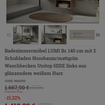
Badezimmermöbel LUMI Br. 140 cm mit 2
Schubladen Nussbaum/mattgrün
Waschbecken Unitop HIDE links aus
glänzendem weißem Harz
CODE: 9024752
1.667,90 €
/STK.
(Regulärer Preis)
-15,32%