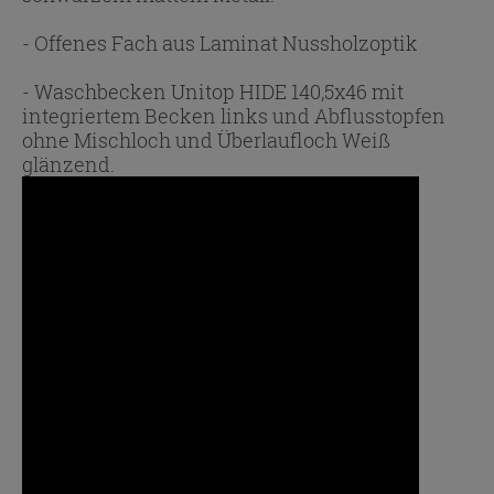
- Offenes Fach aus Laminat Nussholzoptik
- Waschbecken Unitop HIDE 140,5x46 mit
integriertem Becken links und Abflusstopfen
ohne Mischloch und Überlaufloch Weiß
glänzend.