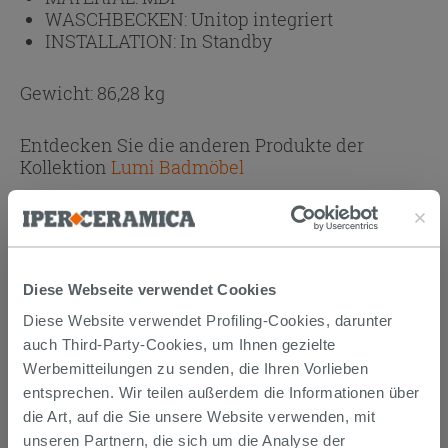
WASCHBECKEN:
Unitop integriert
INSTALLATION:
In Standby
Gewicht: 86,28 kg
Entdecken Sie die anderen Produkte der
Kollektion
Lumi Badmöbel
Anhänge
( 1 - 1 di 1 )
Dokumente
Technisches Datenblatt
Diese Webseite verwendet Cookies
Diese Website verwendet Profiling-Cookies, darunter
auch Third-Party-Cookies, um Ihnen gezielte
KAUFBARES ZUBEHÖR
Werbemitteilungen zu senden, die Ihren Vorlieben
entsprechen. Wir teilen außerdem die Informationen über
die Art, auf die Sie unsere Website verwenden, mit
unseren Partnern, die sich um die Analyse der