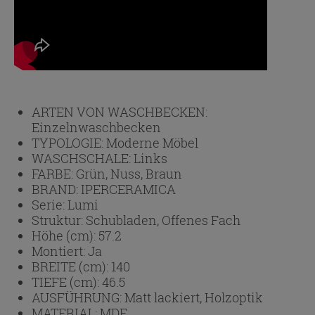
ARTEN VON WASCHBECKEN:
Einzelnwaschbecken
TYPOLOGIE:
Moderne Möbel
WASCHSCHALE:
Links
FARBE:
Grün, Nuss, Braun
BRAND:
IPERCERAMICA
Serie:
Lumi
Struktur:
Schubladen, Offenes Fach
Höhe (cm):
57.2
Montiert:
Ja
BREITE (cm):
140
TIEFE (cm):
46.5
AUSFÜHRUNG:
Matt lackiert, Holzoptik
MATERIAL:
MDF