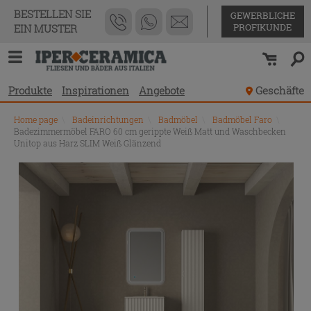
BESTELLEN SIE
GEWERBLICHE
PROFIKUNDE
EIN MUSTER
Produkte
Inspirationen
Angebote
Geschäfte
Home page
\
Badeinrichtungen
\
Badmöbel
\
Badmöbel Faro
\
Badezimmermöbel FARO 60 cm gerippte Weiß Matt und Waschbecken
Unitop aus Harz SLIM Weiß Glänzend