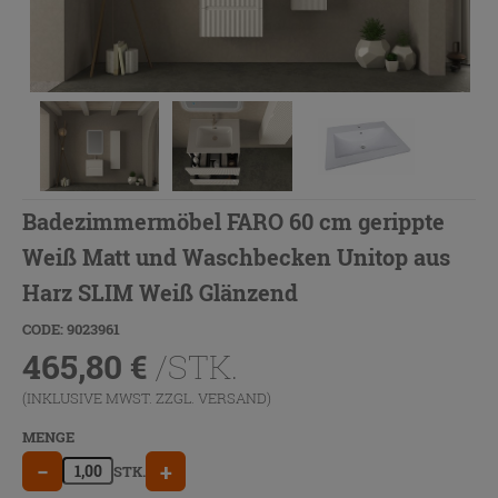
Badezimmermöbel FARO 60 cm gerippte
Weiß Matt und Waschbecken Unitop aus
Harz SLIM Weiß Glänzend
CODE: 9023961
465,80
€
/STK.
(INKLUSIVE MWST. ZZGL.
VERSAND
)
MENGE
−
+
STK.