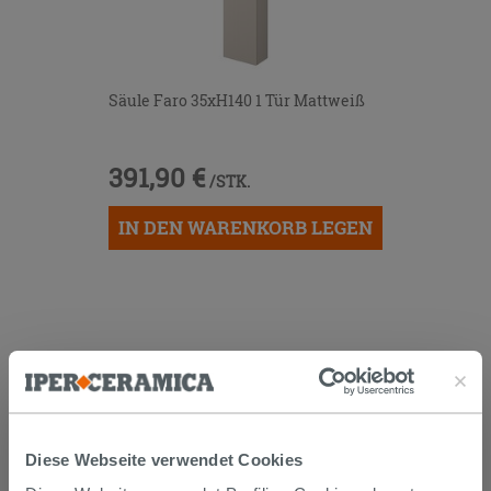
Säule Faro 35xH140 1 Tür Mattweiß
391,90 €
/STK.
IN DEN WARENKORB LEGEN
KUNDEN, DIE DIESEN ARTIKEL
GEKAUFT HABEN, KAUFTEN
AUCH...
Diese Webseite verwendet Cookies