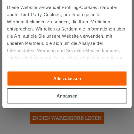
Diese Website verwendet Profiling-Cookies, darunter
auch Third-Party-Cookies, um Ihnen gezielte
Werbemitteilungen zu senden, die Ihren Vorlieben
entsprechen. Wir teilen außerdem die Informationen über
die Art, auf die Sie unsere Website verwenden, mit
unseren Partnern, die sich um die Analyse der
Internetdaten, Werbung und Sozialen Medien kümmer,
zur Bereitstellung von Social-Media-Funktionen und zur
Analyse unseres Datenverkehrs. Diese könnten sie mit
anderen Informationen, die Sie ihnen geliefert haben oder
Alle zulassen
die sie aufgrund Ihrer Verwendung ihrer Dienste
SIPHON
PLATZSPAREND
UNTER
gesammelt haben, kombinieren. Falls Sie mehr wissen
WASCHTISCH AUS POLYPROPYLEN
möchten oder Ihre Zustimmung zu allen oder einigen
WEISS
Anpassen
Cookies verweigern,
hier klicken
oder „Anpassen“. Die
12,90 €
/STK.
Zustimmung kann durch Klicken auf die Schaltfläche
„Cookies akzeptieren“ gegeben werden. Wenn Sie auf
IN DEN WARENKORB LEGEN
die Schaltfläche "X" klicken, können Sie das Surfen erst
nach der Installation der technischen Cookies fortsetzen.