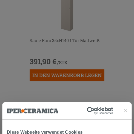
Säule Faro 35xH140 1 Tür Mattweiß
391,90 €
/STK.
IN DEN WARENKORB LEGEN
KUNDEN, DIE DIESEN ARTIKEL
GEKAUFT HABEN, KAUFTEN
AUCH...
Diese Webseite verwendet Cookies