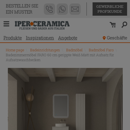
BESTELLEN SIE
GEWERBLICHE
PROFIKUNDE
EIN MUSTER
Produkte
Inspirationen
Angebote
Geschäfte
Home page
\
Badeinrichtungen
\
Badmöbel
\
Badmöbel Faro
\
Badezimmermöbel FARO 60 cm gerippte Weiß Matt mit Aufsatz für
Aufsatzwaschbecken