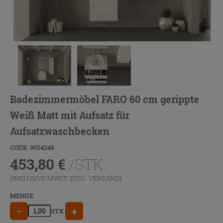
Badezimmermöbel FARO 60 cm gerippte
Weiß Matt mit Aufsatz für
Aufsatzwaschbecken
CODE: 9024248
453,80
€
/STK.
(INKLUSIVE MWST. ZZGL.
VERSAND
)
MENGE
−
+
STK.