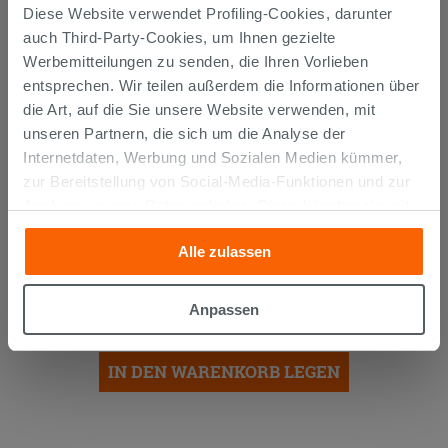
Diese Website verwendet Profiling-Cookies, darunter
auch Third-Party-Cookies, um Ihnen gezielte
Werbemitteilungen zu senden, die Ihren Vorlieben
entsprechen. Wir teilen außerdem die Informationen über
die Art, auf die Sie unsere Website verwenden, mit
unseren Partnern, die sich um die Analyse der
Internetdaten, Werbung und Sozialen Medien kümmer,
zur Bereitstellung von Social-Media-Funktionen und zur
Analyse unseres Datenverkehrs. Diese könnten sie mit
anderen Informationen, die Sie ihnen geliefert haben oder
Alle zulassen
die sie aufgrund Ihrer Verwendung ihrer Dienste
EINBAUWASCHTISCH UNITOP SLIM
61x46 cm HARZ WEISS GLÄNZEND
gesammelt haben, kombinieren. Falls Sie mehr wissen
möchten oder Ihre Zustimmung zu allen oder einigen
Anpassen
104,90 €
Cookies verweigern,
hier klicken
oder „Anpassen“. Die
/STK.
Zustimmung kann durch Klicken auf die Schaltfläche
IN DEN WARENKORB LEGEN
„Cookies akzeptieren“ gegeben werden. Wenn Sie auf
die Schaltfläche "X" klicken, können Sie das Surfen erst
nach der Installation der technischen Cookies fortsetzen.