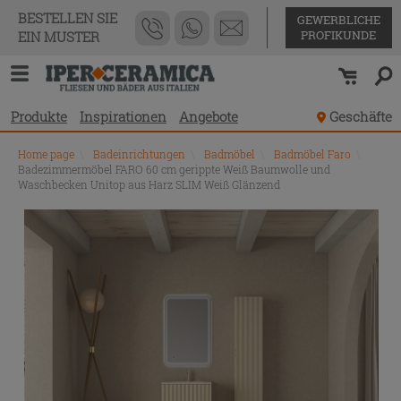
BESTELLEN SIE
GEWERBLICHE
PROFIKUNDE
EIN MUSTER
Produkte
Inspirationen
Angebote
Geschäfte
Home page
\
Badeinrichtungen
\
Badmöbel
\
Badmöbel Faro
\
Badezimmermöbel FARO 60 cm gerippte Weiß Baumwolle und
Waschbecken Unitop aus Harz SLIM Weiß Glänzend