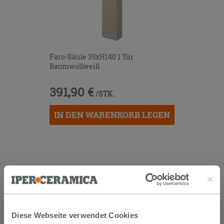
Faro-Säule 35xH140 1 Tür
Baumwollweiß
391,90 €
/STK.
IN DEN WARENKORB LEGEN
KUNDEN, DIE DIESEN ARTIKEL
GEKAUFT HABEN, KAUFTEN
AUCH...
Diese Webseite verwendet Cookies