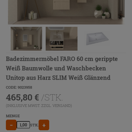
Badezimmermöbel FARO 60 cm gerippte
Weiß Baumwolle und Waschbecken
Unitop aus Harz SLIM Weiß Glänzend
CODE: 9023958
465,80
€
/STK.
(INKLUSIVE MWST. ZZGL.
VERSAND
)
MENGE
−
+
STK.