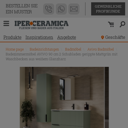
BESTELLEN SIE
GEWERBLICHE
PROFIKUNDE
EIN MUSTER
Produkte
Inspirationen
Angebote
Geschäfte
Home page
\
Badeinrichtungen
\
Badmöbel
\
Avivo Badmöbel
\
Badezimmermöbel AVIVO 90 cm 2 Schubladen gerippte Mattgrün mit
Waschbecken aus weißem Glanzharz