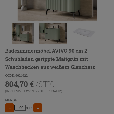
Badezimmermöbel AVIVO 90 cm 2
Schubladen gerippte Mattgrün mit
Waschbecken aus weißem Glanzharz
CODE: 9024922
804,70
€
/STK.
(INKLUSIVE MWST. ZZGL.
VERSAND
)
MENGE
−
+
STK.