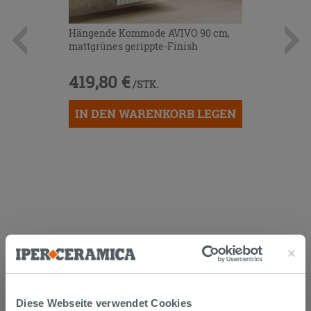
Hängende Kommode AVIVO 90 cm,
mattgrünes gerippte-Finish
419,80 €
/STK.
IN DEN WARENKORB LEGEN
KUNDEN, DIE DIESEN ARTIKEL
GEKAUFT HABEN, KAUFTEN
AUCH...
Diese Webseite verwendet Cookies