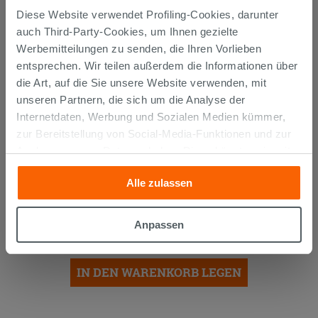
Diese Website verwendet Profiling-Cookies, darunter
auch Third-Party-Cookies, um Ihnen gezielte
Werbemitteilungen zu senden, die Ihren Vorlieben
entsprechen. Wir teilen außerdem die Informationen über
die Art, auf die Sie unsere Website verwenden, mit
unseren Partnern, die sich um die Analyse der
Internetdaten, Werbung und Sozialen Medien kümmer,
zur Bereitstellung von Social-Media-Funktionen und zur
Analyse unseres Datenverkehrs. Diese könnten sie mit
anderen Informationen, die Sie ihnen geliefert haben oder
Alle zulassen
die sie aufgrund Ihrer Verwendung ihrer Dienste
Paar Füße für AVIVO-
gesammelt haben, kombinieren. Falls Sie mehr wissen
Badezimmermöbel H13,5 cm, matt
schwarz
möchten oder Ihre Zustimmung zu allen oder einigen
Anpassen
60,00 €
Cookies verweigern,
hier klicken
oder „Anpassen“. Die
/STK.
Zustimmung kann durch Klicken auf die Schaltfläche
„Cookies akzeptieren“ gegeben werden. Wenn Sie auf
IN DEN WARENKORB LEGEN
die Schaltfläche "X" klicken, können Sie das Surfen erst
nach der Installation der technischen Cookies fortsetzen.