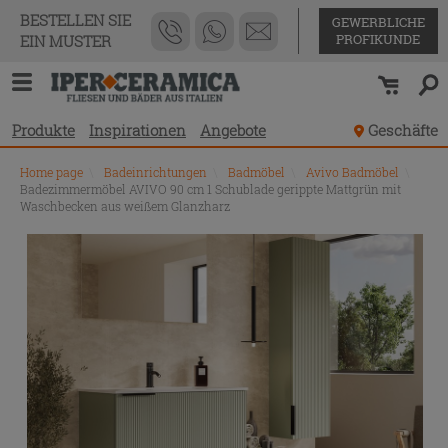
BESTELLEN SIE
GEWERBLICHE
PROFIKUNDE
EIN MUSTER
Produkte
Inspirationen
Angebote
Geschäfte
Home page
\
Badeinrichtungen
\
Badmöbel
\
Avivo Badmöbel
\
Badezimmermöbel AVIVO 90 cm 1 Schublade gerippte Mattgrün mit
Waschbecken aus weißem Glanzharz