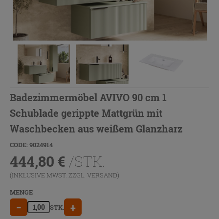
Badezimmermöbel AVIVO 90 cm 1
Schublade gerippte Mattgrün mit
Waschbecken aus weißem Glanzharz
CODE: 9024914
444,80
€
/STK.
(INKLUSIVE MWST. ZZGL.
VERSAND
)
MENGE
−
+
STK.