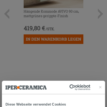
Hängende Kommode AVIVO 90 cm,
mattgrünes gerippte-Finish
419,80 €
/STK.
IN DEN WARENKORB LEGEN
KUNDEN, DIE DIESEN ARTIKEL
GEKAUFT HABEN, KAUFTEN
AUCH...
Diese Webseite verwendet Cookies