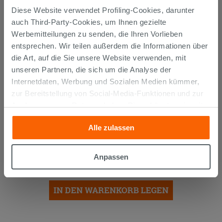
Diese Website verwendet Profiling-Cookies, darunter
auch Third-Party-Cookies, um Ihnen gezielte
Werbemitteilungen zu senden, die Ihren Vorlieben
entsprechen. Wir teilen außerdem die Informationen über
die Art, auf die Sie unsere Website verwenden, mit
unseren Partnern, die sich um die Analyse der
Internetdaten, Werbung und Sozialen Medien kümmer,
zur Bereitstellung von Social-Media-Funktionen und zur
Analyse unseres Datenverkehrs. Diese könnten sie mit
anderen Informationen, die Sie ihnen geliefert haben oder
Alle zulassen
die sie aufgrund Ihrer Verwendung ihrer Dienste
EINBAUWASCHBECKEN UNITOP
gesammelt haben, kombinieren. Falls Sie mehr wissen
SMILE 91X46 cm HARZ WEISS
GLÄNZEND
möchten oder Ihre Zustimmung zu allen oder einigen
Anpassen
129,90 €
Cookies verweigern,
hier klicken
oder „Anpassen“. Die
/STK.
Zustimmung kann durch Klicken auf die Schaltfläche
„Cookies akzeptieren“ gegeben werden. Wenn Sie auf
IN DEN WARENKORB LEGEN
die Schaltfläche "X" klicken, können Sie das Surfen erst
nach der Installation der technischen Cookies fortsetzen.