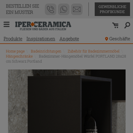
BESTELLEN SIE
GEWERBLICHE
PROFIKUNDE
EIN MUSTER
Produkte
Inspirationen
Angebote
Geschäfte
Home page
\
Badeinrichtungen
\
Zubehör für Badezimmermöbel
\
Hängeschränke
\
Badezimmer-Hängemöbel Würfel PORTLAND 28x28
cm Schwarz Portland