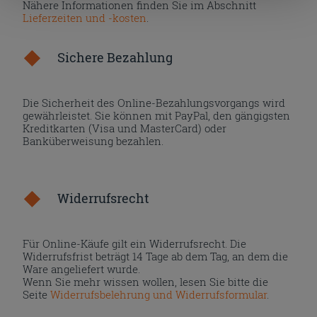
die Schaltfläche "X" klicken, können Sie das Surfen erst
Nähere Informationen finden Sie im Abschnitt
Lieferzeiten und -kosten
.
nach der Installation der technischen Cookies fortsetzen.
Sichere Bezahlung
Die Sicherheit des Online-Bezahlungsvorgangs wird
gewährleistet. Sie können mit PayPal, den gängigsten
Kreditkarten (Visa und MasterCard) oder
Banküberweisung bezahlen.
Widerrufsrecht
Für Online-Käufe gilt ein Widerrufsrecht. Die
Widerrufsfrist beträgt 14 Tage ab dem Tag, an dem die
Ware angeliefert wurde.
Wenn Sie mehr wissen wollen, lesen Sie bitte die
Seite
Widerrufsbelehrung und Widerrufsformular
.