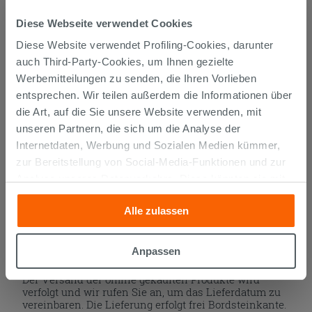
IN DEN WARENKORB LEGEN
Diese Webseite verwendet Cookies
Diese Website verwendet Profiling-Cookies, darunter
auch Third-Party-Cookies, um Ihnen gezielte
Werbemitteilungen zu senden, die Ihren Vorlieben
entsprechen. Wir teilen außerdem die Informationen über
die Art, auf die Sie unsere Website verwenden, mit
unseren Partnern, die sich um die Analyse der
Internetdaten, Werbung und Sozialen Medien kümmer,
zur Bereitstellung von Social-Media-Funktionen und zur
Versand
Analyse unseres Datenverkehrs. Diese könnten sie mit
anderen Informationen, die Sie ihnen geliefert haben oder
Alle zulassen
die sie aufgrund Ihrer Verwendung ihrer Dienste
Die Waren werden normalerweise innerhalb von 15
Werktagen ab der Auftragsbestätigung zum Versand
gesammelt haben, kombinieren. Falls Sie mehr wissen
gebracht.
möchten oder Ihre Zustimmung zu allen oder einigen
Anpassen
Musterstücke werden normalerweise innerhalb von
Cookies verweigern,
hier klicken
oder „Anpassen“. Die
Tagen geliefert.
Der Versand der online gekauften Produkte wird
Zustimmung kann durch Klicken auf die Schaltfläche
verfolgt und wir rufen Sie an, um das Lieferdatum zu
„Cookies akzeptieren“ gegeben werden. Wenn Sie auf
vereinbaren. Die Lieferung erfolgt frei Bordsteinkante.