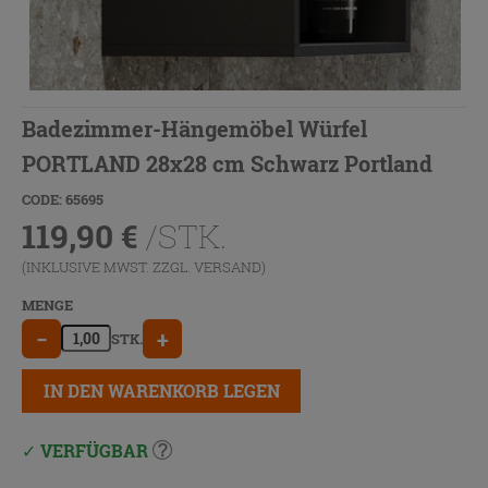
Badezimmer-Hängemöbel Würfel
PORTLAND 28x28 cm Schwarz Portland
CODE: 65695
119,90
€
/STK.
(INKLUSIVE MWST. ZZGL.
VERSAND
)
MENGE
−
+
STK.
IN DEN WARENKORB LEGEN
VERFÜGBAR