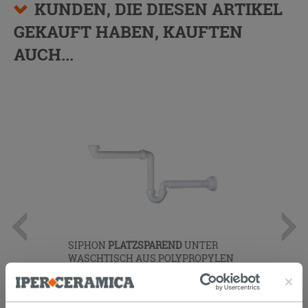
KUNDEN, DIE DIESEN ARTIKEL
GEKAUFT HABEN, KAUFTEN
AUCH...
SIPHON
PLATZSPAREND
UNTER
WASCHTISCH AUS POLYPROPYLEN
WEISS
12,90 €
/STK.