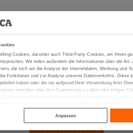
TIKEL GEKAUFT HABEN, KAUFTEN AUC
Cookies
iling-Cookies, darunter auch Third-Party-Cookies, um Ihnen ge
entsprechen. Wir teilen außerdem die Informationen über die Art,
nern, die sich um die Analyse der Internetdaten, Werbung und 
edia-Funktionen und zur Analyse unseres Datenverkehrs. Diese k
 geliefert haben oder die sie aufgrund Ihrer Verwendung ihrer Di
 wissen möchten oder Ihre Zustimmung zu allen oder einigen C
 Zustimmung kann durch Klicken auf die Schaltfläche „Cookies
Einbauwaschbecken Unitop ANIKA
altfläche "X" klicken, können Sie das Surfen erst nach der Insta
75x46 cm Ceramica Weiß Glänzend
Anpassen
193,00 €
/STK.