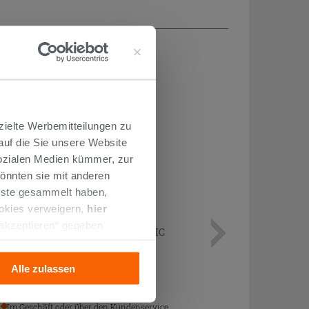
H...
zielte Werbemitteilungen zu
 auf die Sie unsere Website
Sozialen Medien kümmer, zur
önnten sie mit anderen
enste gesammelt haben,
ookies verweigern,
hier
 akzeptieren“ gegeben
Badezimmer-Hängemöbel CLASSIC
llation der technischen
2-türig 114x34 cm Weiß Matt
Alle zulassen
320,00 €
/STK.
Im Geschäft oder über den Kundenservice