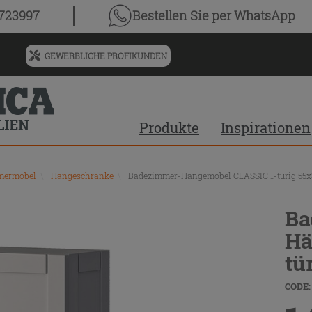
0723997
Bestellen Sie
per WhatsApp
GEWERBLICHE PROFIKUNDEN
Menü
für
vorgeschlagenen
Siteinhalt
Produkte
Inspirationen
und
Suchprotokoll
mmermöbel
\
Hängeschränke
\
Badezimmer-Hängemöbel CLASSIC 1-türig 55x
Ba
Hä
tü
CODE: