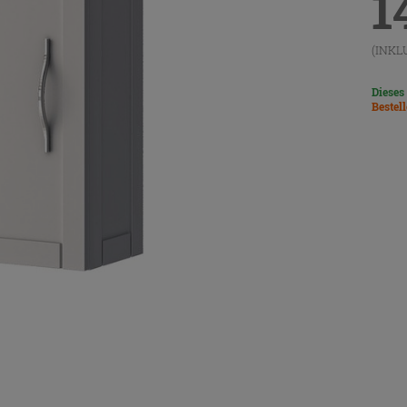
1
(INKL
Dieses
Bestel