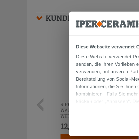
KUNDEN, DIE DIESEN AR
Diese Webseite verwendet 
Diese Website verwendet Prof
senden, die Ihren Vorlieben 
verwenden, mit unseren Part
Bereitstellung von Social-M
Informationen, die Sie ihnen
kombinieren. Falls Sie mehr
klicken
oder „Anpassen“. Die
SIPHON
PLATZSPAREND
UNTER
werden. Wenn Sie auf die Sch
WASCHTISCH AUS POLYPROPYLEN
WEISS
Cookies fortsetzen.
12,90 €
/STK.