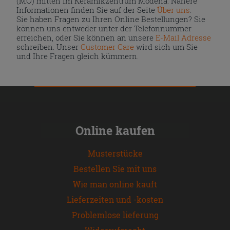
(MO) mitten im Keramikzentrum Modena. Nähere
Informationen finden Sie auf der Seite
Über uns
.
Sie haben Fragen zu Ihren Online Bestellungen? Sie
können uns entweder unter der Telefonnummer
erreichen, oder Sie können an unsere
E-Mail Adresse
schreiben. Unser
Customer Care
wird sich um Sie
und Ihre Fragen gleich kümmern.
Online kaufen
Musterstücke
Bestellen Sie mit uns
Wie man online kauft
Lieferzeiten und -kosten
Problemlose lieferung