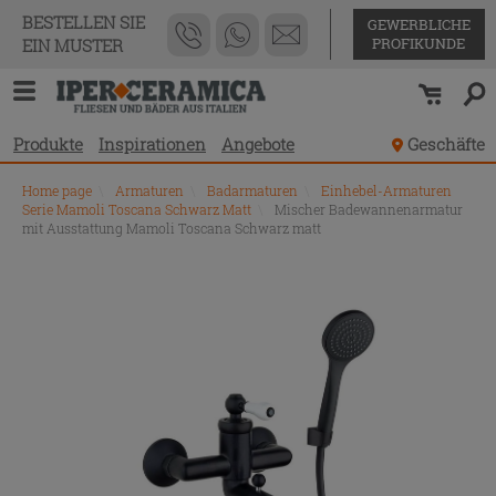
BESTELLEN SIE
GEWERBLICHE
PROFIKUNDE
EIN MUSTER
Produkte
Inspirationen
Angebote
Geschäfte
Home page
\
Armaturen
\
Badarmaturen
\
Einhebel-Armaturen
Serie Mamoli Toscana Schwarz Matt
\
Mischer Badewannenarmatur
mit Ausstattung Mamoli Toscana Schwarz matt