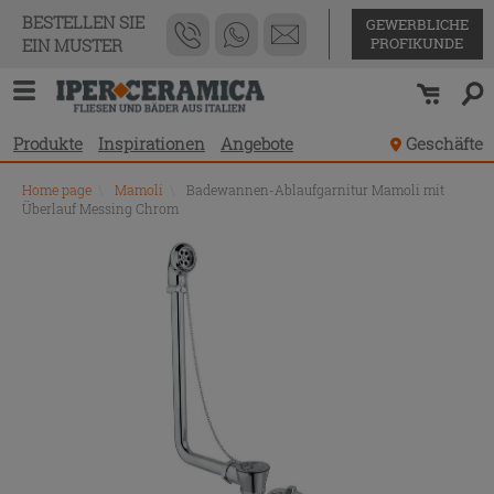
BESTELLEN SIE
GEWERBLICHE
PROFIKUNDE
EIN MUSTER
Produkte
Inspirationen
Angebote
Geschäfte
Home page
\
Mamoli
\
Badewannen-Ablaufgarnitur Mamoli mit
Überlauf Messing Chrom