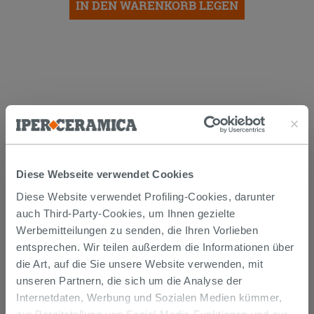
IN DEN WARENKORB LEGEN
Versand
Diese Webseite verwendet Cookies
Diese Website verwendet Profiling-Cookies, darunter
Die Waren werden normalerweise innerhalb von 15
auch Third-Party-Cookies, um Ihnen gezielte
Werktagen ab der Auftragsbestätigung zum Versand
Werbemitteilungen zu senden, die Ihren Vorlieben
gebracht.
Musterstücke werden normalerweise innerhalb von
entsprechen. Wir teilen außerdem die Informationen über
Tagen geliefert.
die Art, auf die Sie unsere Website verwenden, mit
Der Versand der online gekauften Produkte wird
unseren Partnern, die sich um die Analyse der
verfolgt und wir rufen Sie an, um das Lieferdatum zu
vereinbaren. Die Lieferung erfolgt frei Bordsteinkante.
Internetdaten, Werbung und Sozialen Medien kümmer,
Nähere Informationen finden Sie im Abschnitt