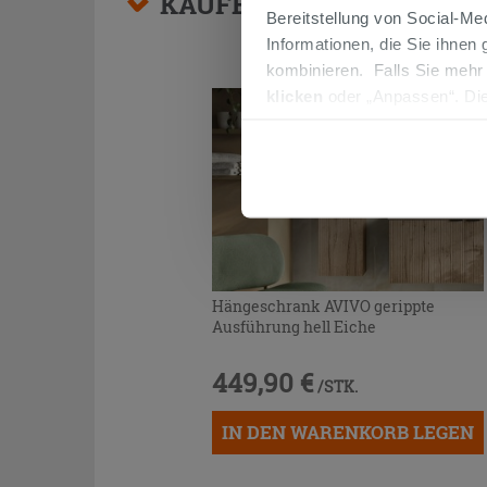
KAUFBARES ZUBEHÖR
Bereitstellung von Social-M
Informationen, die Sie ihnen
kombinieren. Falls Sie mehr
klicken
oder „Anpassen“. Die
werden. Wenn Sie auf die Sch
Cookies fortsetzen.
Hängeschrank AVIVO gerippte
Ausführung hell Eiche
449,90 €
/STK.
IN DEN WARENKORB LEGEN