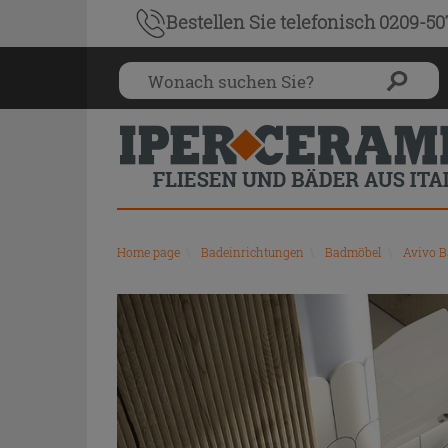
Bestellen Sie
telefonisch 0209-5
Home page
\
Badeinrichtungen
\
Badmöbel
\
Avivo 