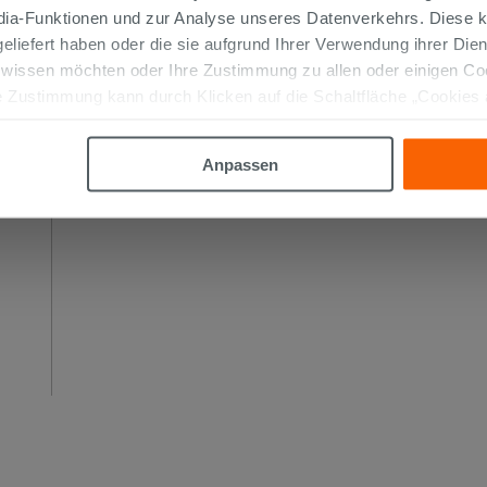
edia-Funktionen und zur Analyse unseres Datenverkehrs. Diese k
 geliefert haben oder die sie aufgrund Ihrer Verwendung ihrer Di
 wissen möchten oder Ihre Zustimmung zu allen oder einigen C
 Zustimmung kann durch Klicken auf die Schaltfläche „Cookies
altfläche "X" klicken, können Sie das Surfen erst nach der Insta
Anpassen