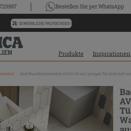
0723997
Bestellen Sie
per WhatsApp
GEWERBLICHE PROFIKUNDEN
Menü
für
vorgeschlagenen
Siteinhalt
Produkte
Inspirationen
und
Suchprotokoll
Badmöbel
\
Bad/Waschküchenmöbel AVIVO 60 cm 1 gerippte Tür Eiche hell m
Ba
AV
Tü
Wa
au