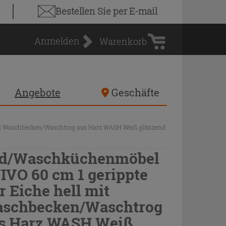
Warenkorb
Bestellen Sie
per E-mail
Anmelden
Warenkorb
Angebote
Geschäfte
it Waschbecken/Waschtrog aus Harz WASH Weiß glänzend
d/Waschküchenmöbel
IVO 60 cm 1 gerippte
r Eiche hell mit
schbecken/Waschtrog
s Harz WASH Weiß