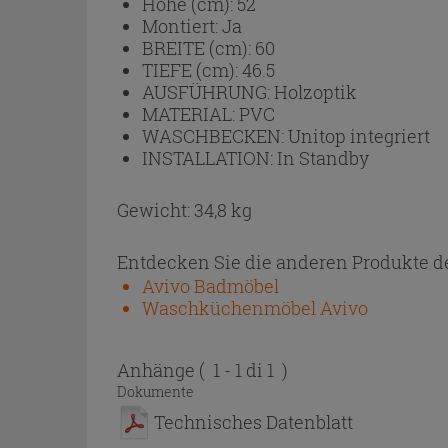
Höhe (cm):
52
Montiert:
Ja
BREITE (cm):
60
TIEFE (cm):
46.5
AUSFÜHRUNG:
Holzoptik
MATERIAL:
PVC
WASCHBECKEN:
Unitop integriert
INSTALLATION:
In Standby
Gewicht: 34,8 kg
Entdecken Sie die anderen Produkte de
Avivo Badmöbel
Waschküchenmöbel Avivo
Anhänge
( 1 - 1 di 1 )
Dokumente
Technisches Datenblatt