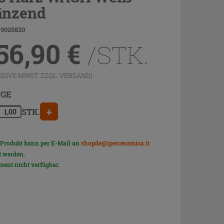
änzend
 9025820
56,90
€
/STK.
USIVE MWST. ZZGL.
VERSAND
)
GE
+
STK.
 Produkt kann per E-Mail an
shopde@iperceramica.it
t werden.
ent nicht verfügbar.