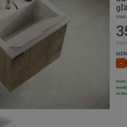
gl
CODE:
3
(INKL
MEN
−
Dieses
bestell
Im Mom