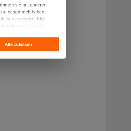
önnten sie mit anderen
enste gesammelt haben,
ookies verweigern,
hier
 akzeptieren“ gegeben
llation der technischen
Alle zulassen