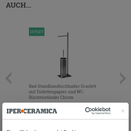
AUCH...
OUTLET
Bad-Standhandtuchhalter Scarlett
mit Toilettenpapier-und WC-
Bürstenständer Chrom
37,90 €
/STK.
IN DEN WARENKORB LEGEN