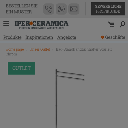
BESTELLEN SIE
GEWERBLICHE
PROFIKUNDE
EIN MUSTER
Produkte
Inspirationen
Angebote
Geschäfte
Home page
\
Unser Outlet
\
Bad-Standhandtuchhalter Scarlett
Chrom
OUTLET