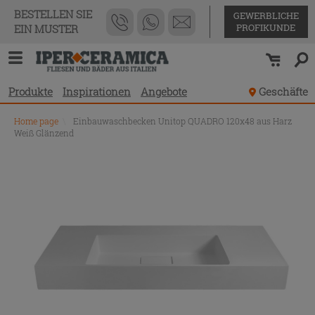
BESTELLEN SIE
GEWERBLICHE
PROFIKUNDE
EIN MUSTER
Produkte
Inspirationen
Angebote
Geschäfte
Home page
\
Einbauwaschbecken Unitop QUADRO 120x48 aus Harz
Weiß Glänzend