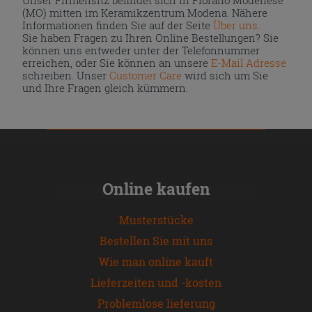
(MO) mitten im Keramikzentrum Modena. Nähere
Informationen finden Sie auf der Seite
Über uns
.
Sie haben Fragen zu Ihren Online Bestellungen? Sie
können uns entweder unter der Telefonnummer
erreichen, oder Sie können an unsere
E-Mail Adresse
schreiben. Unser
Customer Care
wird sich um Sie
und Ihre Fragen gleich kümmern.
Online kaufen
Musterstücke
Bestellen Sie mit uns
Wie man online kauft
Lieferzeiten und -kosten
Problemlose lieferung