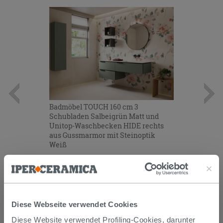
Badmöbel TOUCH 160 cm 3
Schubladen Salbeigrün Matt und
Unitop-Waschbecken HIDE rechts
aus Gussmarmor mit Steinoptik
Weiß
2.125,10 €
/STK.
Im Geschäft oder über den
Kundenservice bestellbar
Diese Webseite verwendet Cookies
Diese Website verwendet Profiling-Cookies, darunter