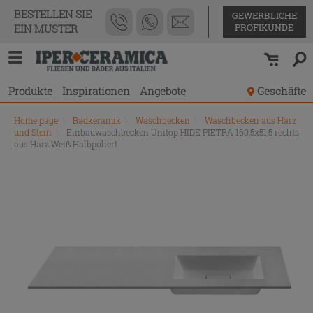
BESTELLEN SIE
GEWERBLICHE
PROFIKUNDE
EIN MUSTER
Produkte
Inspirationen
Angebote
Geschäfte
Home page
\
Badkeramik
\
Waschbecken
\
Waschbecken aus Harz
und Stein
\
Einbauwaschbecken Unitop HIDE PIETRA 160,5x51,5 rechts
aus Harz Weiß Halbpoliert